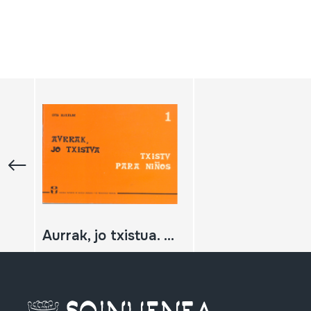
Aurrak, jo txistua. Txistu para niños