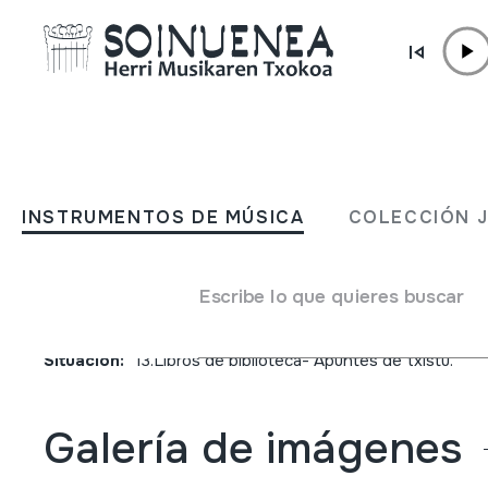
Ir directamente al contenido
JM BARRENETXEA
Txistu ots gozoa,nola...? 
INSTRUMENTOS DE MÚSICA
COLECCIÓN 
ikastaldia
Escribe lo que quieres buscar
Tipo de colección
Liburuak
Origen
EUROPA
->
EUSKAL HERRIA
Situación:
13.Libros de biblioteca- Apuntes de txistu.
Galería de imágenes