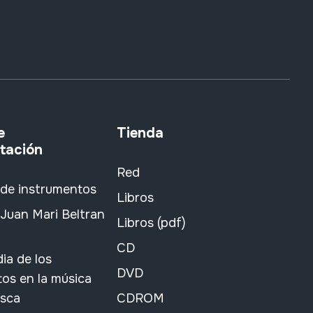
e
Tienda
tación
Red
 de instrumentos
Libros
Juan Mari Beltran
Libros (pdf)
CD
ia de los
DVD
os en la música
asca
CDROM