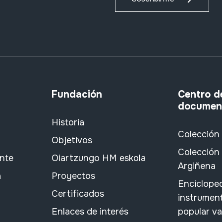
Fundación
Centro d
documen
Historia
Colección
Objetivos
Colección 
ante
Oiartzungo HM eskola
Argiñena
a
Proyectos
Encicloped
Certificados
instrument
Enlaces de interés
popular v