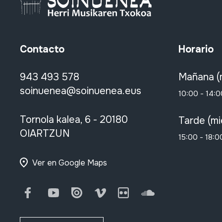
Contacto
Horario
943 493 578
Mañana (
soinuenea@soinuenea.eus
10:00 - 14:0
Tornola kalea, 6 - 20180
Tarde (mi
OIARTZUN
15:00 - 18:0
Ver en Google Maps
Facebook
Youtube
Issuu
Vimeo
Flickr
SoundCloud