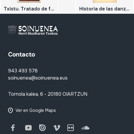
Txistu. Tratado de flauta vasca.
Historia de las danzas de Guipúzcoa de sus melodias y sus versos. Instrumentos musicales vascos.
Contacto
943 493 578
soinuenea@soinuenea.eus
Tornola kalea, 6 - 20180 OIARTZUN
Ver en Google Maps
Facebook
Youtube
Issuu
Vimeo
Flickr
SoundCloud