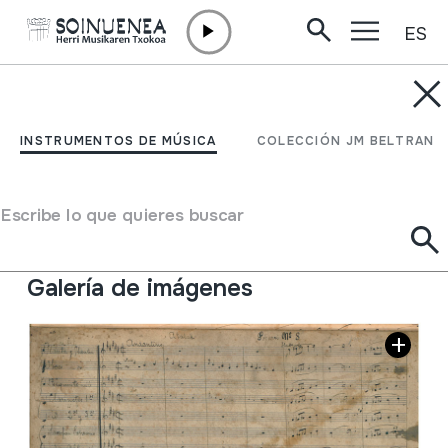
ES
Ir directamente al contenido
JM BARRENETXEA
Vizcaitik Bizkaira.
INSTRUMENTOS DE MÚSICA
COLECCIÓN JM BELTRAN
Atalak.Popurri nº 8.
Escribe lo que quieres buscar
Tipo de colección
Partiturak
Situación:
Egileor-Moreno. Banda de música 5
Galería de imágenes