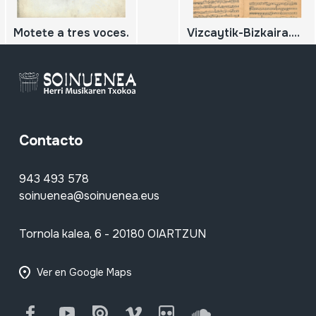
Motete a tres voces.
Vizcaytik-Bizkaira.Obertura
Contacto
943 493 578
soinuenea@soinuenea.eus
Tornola kalea, 6 - 20180 OIARTZUN
Ver en Google Maps
Facebook
Youtube
Issuu
Vimeo
Flickr
SoundCloud