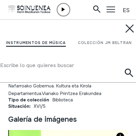
ES
Ir directamente al contenido
JM BELTRAN ARGIÑENA
Cuadernos de Etnología
INSTRUMENTOS DE MÚSICA
COLECCIÓN JM BELTRAN
y Etnografía de Navarra.
97
Escribe lo que quieres buscar
Autor
Nafarroako Gobernua. Kultura eta Kirola
Departamentua.Vianako Printzea Erakundea
Tipo de colección
Biblioteca
Situación:
XVI/5
Galería de imágenes