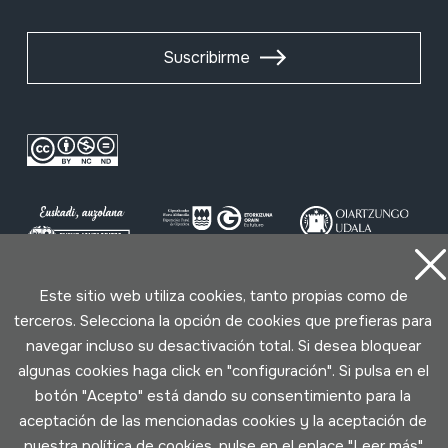
Suscribirme
Este sitio web utiliza cookies, tanto propias como de
Condiciones de uso
Política de privacidad
terceros. Selecciona la opción de cookies que prefieras para
Política de cookies
navegar incluso su desactivación total. Si desea bloquear
algunas cookies haga click en "configuración". Si pulsa en el
Desarrollado por Lotura
botón "Acepto" está dando su consentimiento para la
aceptación de las mencionadas cookies y la aceptación de
nuestra política de cookies, pulse en el enlace "
Leer más
"