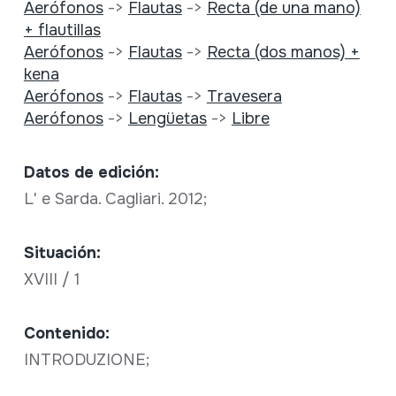
Aerófonos
->
Flautas
->
Recta (de una mano)
+ flautillas
Aerófonos
->
Flautas
->
Recta (dos manos) +
kena
Aerófonos
->
Flautas
->
Travesera
Aerófonos
->
Lengüetas
->
Libre
Datos de edición:
L' e Sarda. Cagliari. 2012;
Situación:
XVIII / 1
Contenido:
INTRODUZIONE;