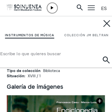
ES
Ir directamente al contenido
JM BELTRAN ARGIÑENA
Enciclopedia della musica
INSTRUMENTOS DE MÚSICA
COLECCIÓN JM BELTRAN
sarda. Volume 8.
Strumenti musicali;
Escribe lo que quieres buscar
Autor
Francesco Casu;Marco Lutzu;
Tipo de colección
Biblioteca
Situación:
XVIII / 1
Galería de imágenes