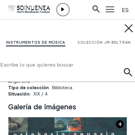
ES
Ir directamente al contenido
JM BELTRAN ARGIÑENA
Euskal Herriko Egunkaria,
INSTRUMENTOS DE MÚSICA
COLECCIÓN JM BELTRAN
Urtekaria; Anuario 2003
Escribe lo que quieres buscar
Autor
Txema García; J.M. Uribarri, Dabid Lazkanoiturburu; Jose
Angel Oria
Tipo de colección
Biblioteca
Situación:
XIX / 4
Galería de imágenes