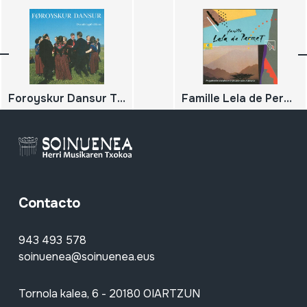
Foroyskur Dansur The Faroese Folk-Dance
Famille Lela de Permet Polyphonies vocales et instrumentales d´Albanie
Contacto
943 493 578
soinuenea@soinuenea.eus
Tornola kalea, 6 - 20180 OIARTZUN