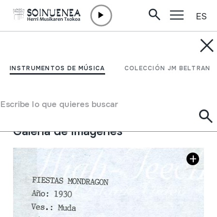
ES
Ir directamente al contenido
JM BELTRAN ARGIÑENA
Fiestas Mondragon
INSTRUMENTOS DE MÚSICA
COLECCIÓN JM BELTRAN
Autor
Egile ezezaguna Emaile ezberdinak
Tipo de colección
Archivo de imágenes
Escribe lo que quieres buscar
Situación:
V / 7
Galería de imágenes