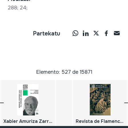
288; 24;
Partekatu
Elemento: 527 de 15871
Xabier Amuriza Zarraonaindia. Manuel Lekuona Saria / Prix Manuel Lekuona
Revista de Flamencología 31