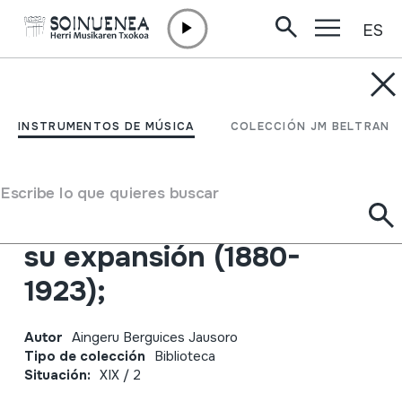
ES
Ir directamente al contenido
JM BELTRAN ARGIÑENA
Inicio y éxito del
INSTRUMENTOS DE MÚSICA
COLECCIÓN JM BELTRAN
acordeón en Euskal
Herria: el baile de La
Escribe lo que quieres buscar
Casilla de Bilbao, cuna de
su expansión (1880-
1923);
Autor
Aingeru Berguices Jausoro
Tipo de colección
Biblioteca
Situación:
XIX / 2