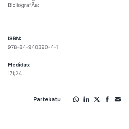
BibliografÃ­a;
ISBN:
978-84-940390-4-1
Medidas:
171;24
Partekatu