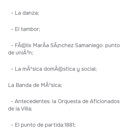
- La danza;
- El tambor;
- FÃ©lix MarÃ­a SÃ¡nchez Samaniego: punto
de uniÃ³n;
- La mÃºsica domÃ©stica y social;
La Banda de MÃºsica;
- Antecedentes: la Orquesta de Aficionados
de la Villa;
- El punto de partida:1881;