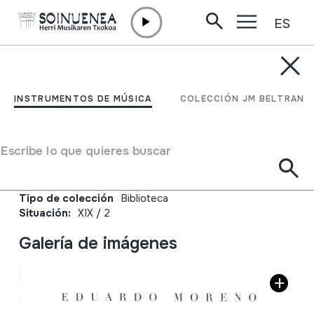
ES
Ir directamente al contenido
JM BELTRAN ARGIÑENA
La música en Laguardia
INSTRUMENTOS DE MÚSICA
COLECCIÓN JM BELTRAN
del siglo XII a la
actualidad
Escribe lo que quieres buscar
Autor
Eduardo Moreno
Tipo de colección
Biblioteca
Situación:
XIX / 2
Galería de imágenes