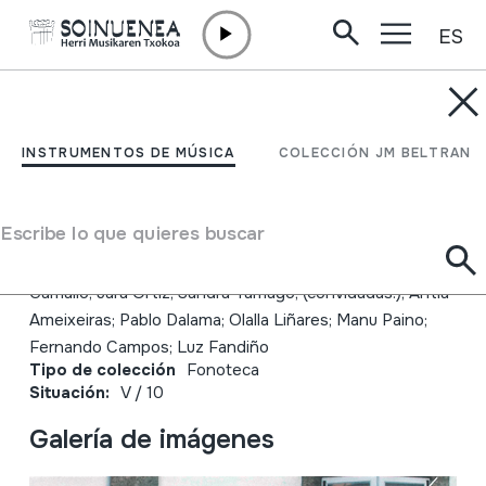
ES
Ir directamente al contenido
JM BELTRAN ARGIÑENA
Livres e loucas; Habelas
INSTRUMENTOS DE MÚSICA
COLECCIÓN JM BELTRAN
Hainas
Escribe lo que quieres buscar
Autor
Emaileak: Habelas Hainas; Arantza Alfaia; Patricia
Gamallo; Jara Ortiz; Sandra Tamayo; (convidadas:); Antía
Ameixeiras; Pablo Dalama; Olalla Liñares; Manu Paino;
Fernando Campos; Luz Fandiño
Tipo de colección
Fonoteca
Situación:
V / 10
Galería de imágenes