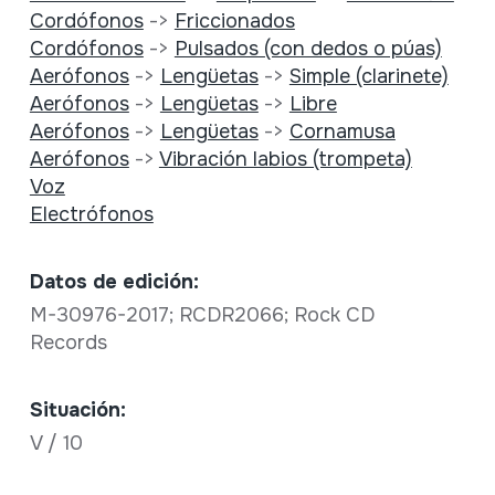
Cordófonos
->
Friccionados
Cordófonos
->
Pulsados (con dedos o púas)
Aerófonos
->
Lengüetas
->
Simple (clarinete)
Aerófonos
->
Lengüetas
->
Libre
Aerófonos
->
Lengüetas
->
Cornamusa
Aerófonos
->
Vibración labios (trompeta)
Voz
Electrófonos
Datos de edición:
M-30976-2017; RCDR2066; Rock CD
Records
Situación:
V / 10