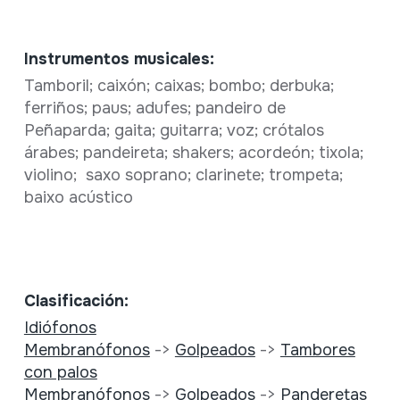
Instrumentos musicales:
Tamboril; caixón; caixas; bombo; derbuka;
ferriños; paus; adufes; pandeiro de
Peñaparda; gaita; guitarra; voz; crótalos
árabes; pandeireta; shakers; acordeón; tixola;
violino; saxo soprano; clarinete; trompeta;
baixo acústico
Clasificación:
Idiófonos
Membranófonos
->
Golpeados
->
Tambores
con palos
Membranófonos
->
Golpeados
->
Panderetas