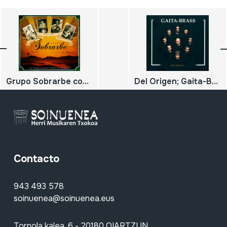
Grupo Sobrarbe con su gran éxito La Higuera; La orquesta dispone de grupo electrógeno
Del Origen; Gaita-Brass
Contacto
943 493 578
soinuenea@soinuenea.eus
Tornola kalea, 6 - 20180 OIARTZUN