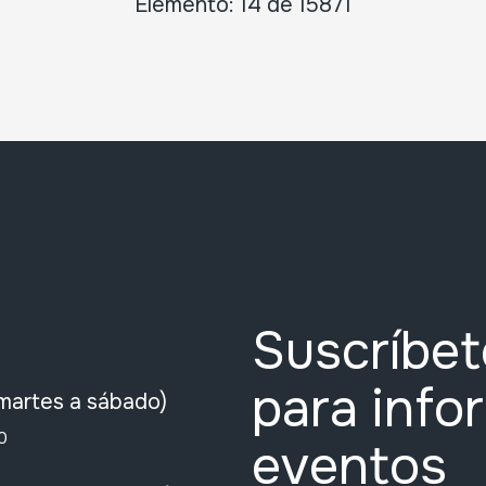
Elemento: 14 de 15871
Suscríbet
para info
martes a sábado)
0
eventos