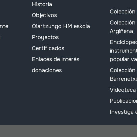
Historia
Colección
Objetivos
Colección 
ante
Oiartzungo HM eskola
Argiñena
a
Proyectos
Encicloped
Certificados
instrument
Enlaces de interés
popular v
donaciones
Colección
Barrenetx
Videoteca
Publicacio
Investiga