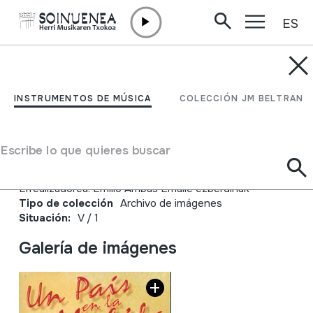
ES
Ir directamente al contenido
JM BELTRAN ARGIÑENA
Un País en la Mochila.
INSTRUMENTOS DE MÚSICA
COLECCIÓN JM BELTRAN
Galicia. Baixo Miño
Escribe lo que quieres buscar
Autor
Gidoia: Jose Antonio Labordeta eta Emilio Arribas
Errealizadorea: Emilio Arribas Emaile ezberdinak
Tipo de colección
Archivo de imágenes
Situación:
V / 1
Galería de imágenes