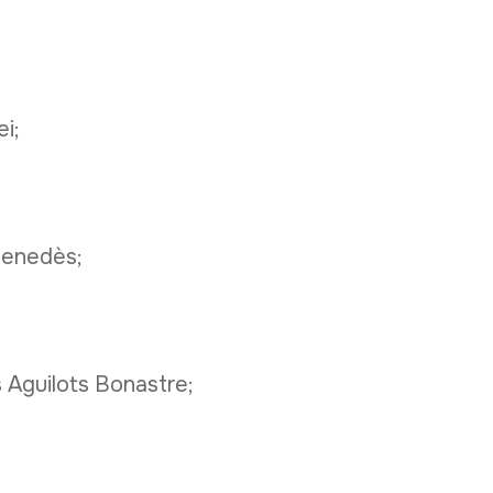
ei;
 Penedès;
s Aguilots Bonastre;