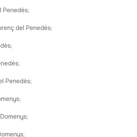
el Penedès;
lorenç del Penedès;
edès;
enedès;
el Penedès;
omenys;
 Domenys;
 Domenys;