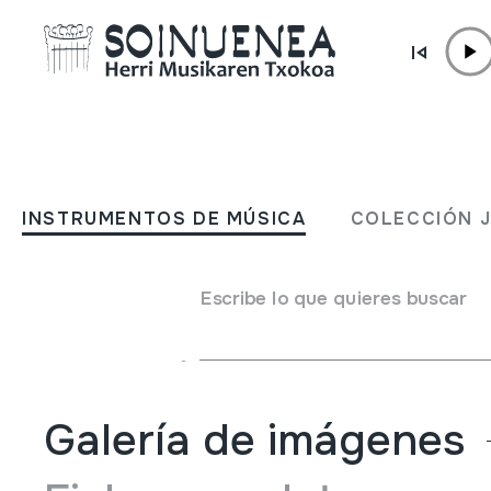
Ir directamente al contenido
INSTRUMENTOS DE MÚSICA
Balls i danses de les coma
INSTRUMENTOS DE MÚSICA
COLECCIÓN 
de Tarragona 6; Baix Pene
Tarragonès;
Escribe lo que quieres buscar
Autor
Josep Bargalló i Badia;
Galería de imágenes