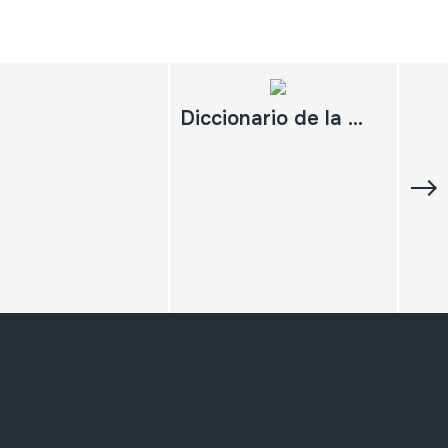
Diccionario de la Música Española e Hispanoamericana. Tomo IV. Corella-Fattoruso ;