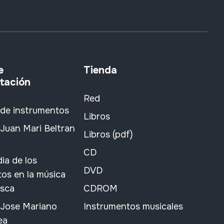
e
Tienda
tación
Red
 de instrumentos
Libros
Juan Mari Beltran
Libros (pdf)
CD
ia de los
DVD
os en la música
asca
CDROM
 Jose Mariano
Instrumentos musicales
ea