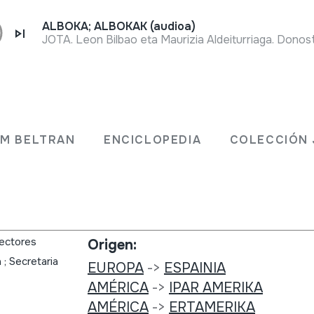
ALBOKA; ALBOKAK (audioa)
JOTA. Leon Bilbao eta Maurizia Aldeiturriaga. Donost
Tipo de colección:
Biblioteca
JM BELTRAN
ENCICLOPEDIA
COLECCIÓN 
ana.
Colección:
Diccionario de la Música Española
rectores
Origen:
; Secretaria
EUROPA
->
ESPAINIA
AMÉRICA
->
IPAR AMERIKA
AMÉRICA
->
ERTAMERIKA