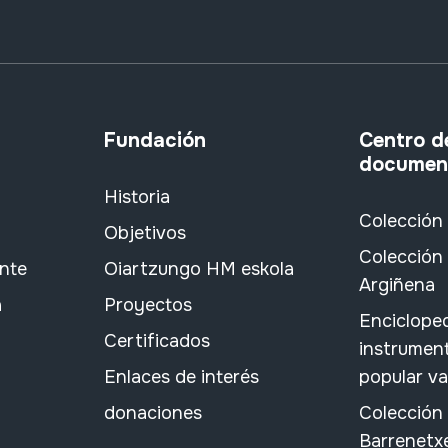
Fundación
Centro d
documen
Historia
Colección
Objetivos
Colección 
ante
Oiartzungo HM eskola
Argiñena
a
Proyectos
Encicloped
Certificados
instrument
Enlaces de interés
popular v
donaciones
Colección
Barrenetx