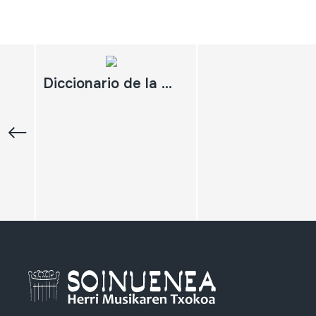
Diccionario de la Música Española e Hispanoamericana. Tomo VI. Guatemala-Lysy ;