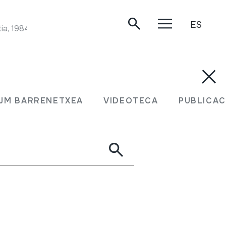
ES
ia, 1984.
JM BARRENETXEA
VIDEOTECA
PUBLICAC
 e Hispanoamericana ;