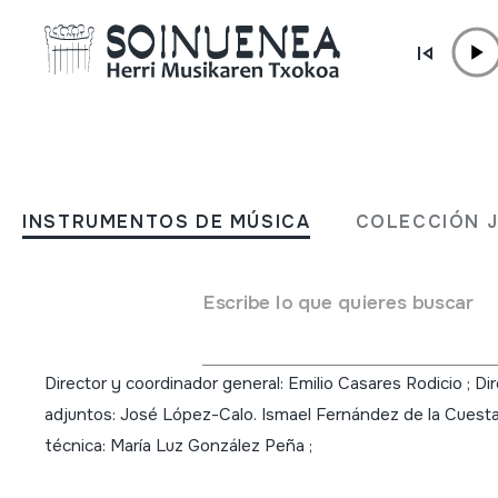
Ir directamente al contenido
INSTRUMENTOS DE MÚSICA
Diccionario de la Música
INSTRUMENTOS DE MÚSICA
COLECCIÓN 
Española e Hispanoameric
Tomo V. Faura-Guataca ;
Escribe lo que quieres buscar
Autor
Director y coordinador general: Emilio Casares Rodicio ; Di
adjuntos: José López-Calo. Ismael Fernández de la Cuesta 
técnica: María Luz González Peña ;