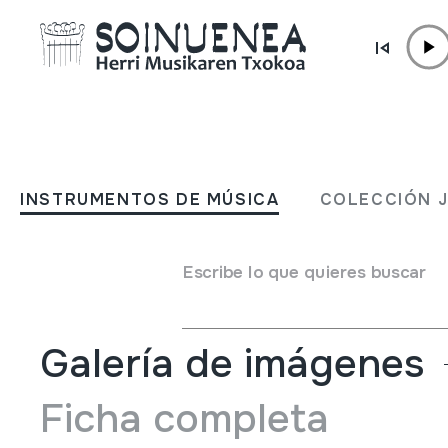
Ir directamente al contenido
INSTRUMENTOS DE MÚSICA
Enciclopedia della musica 
INSTRUMENTOS DE MÚSICA
COLECCIÓN 
Volume 13. Poesia improvis
Escribe lo que quieres buscar
Autor
Francesco Casu;Marco Lutzu;
Galería de imágenes
Ficha completa