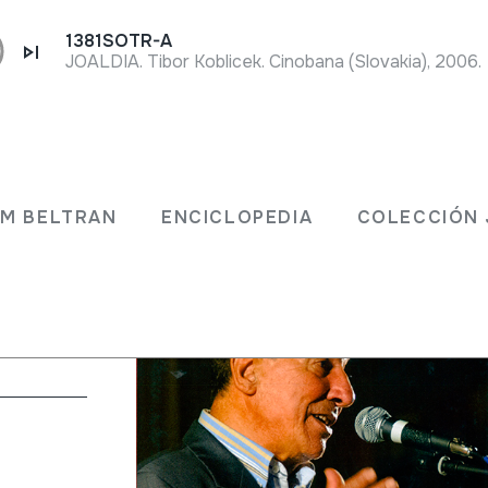
1381SOTR-A
JOALDIA. Tibor Koblicek. Cinobana (Slovakia), 2006.
sarda.
JM BELTRAN
ENCICLOPEDIA
COLECCIÓN 
ata;