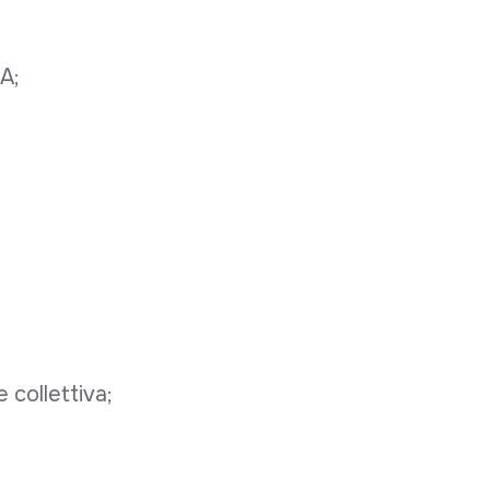
A;
 collettiva;