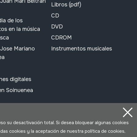
Juan Mari Beltran
Libros (pdf)
CD
ia de los
DVD
os en la música
asca
CDROM
 Jose Mariano
Instrumentos musicales
ea
nes digitales
 en Soinuenea
uso su desactivación total. Si desea bloquear algunas cookies
das cookies y la aceptación de nuestra política de cookies,