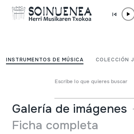
Ir directamente al contenido
INSTRUMENTOS DE MÚSICA
Folk Music Instruments of
INSTRUMENTOS DE MÚSICA
COLECCIÓN 
World
Escribe lo que quieres buscar
Autor
Buchner, Alexander
Galería de imágenes
Ficha completa