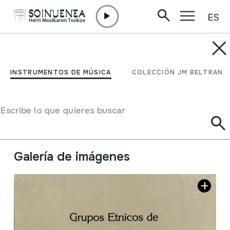
ES
Ir directamente al contenido
INSTRUMENTOS DE MÚSICA
GRUPOS ETNICOS DE
INSTRUMENTOS DE MÚSICA
COLECCIÓN JM BELTRAN
BAJA CALIFORNIA
NORTE
Escribe lo que quieres buscar
Autor
Hainbat emaile
Galería de imágenes