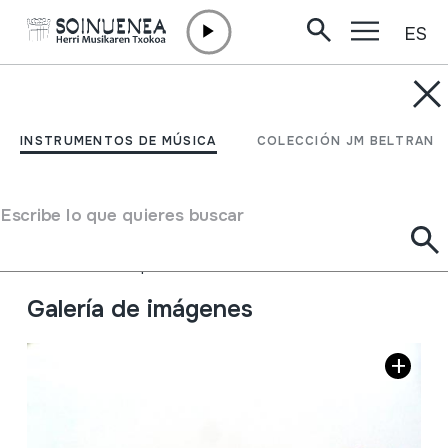
ES
Ir directamente al contenido
INSTRUMENTOS DE MÚSICA
Itsas kurkuiluak
INSTRUMENTOS DE MÚSICA
COLECCIÓN JM BELTRAN
(kolpatuak)
Escribe lo que quieres buscar
Autor
Ez dakigu.
Tipo de Instrumento de música
Idiófonos
->
Golpeados
->
Directamente
Galería de imágenes