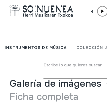
Ir directamente al contenido
INSTRUMENTOS DE MÚSICA
Kantes Djudeo-Espanyole
INSTRUMENTOS DE MÚSICA
COLECCIÓN 
Autor
Joaquín Díaz
Tipo de Instrumento de música
Voz
Escribe lo que quieres buscar
Galería de imágenes
Ficha completa