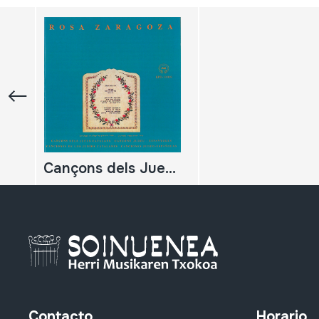
Cançons dels Jueus Catalans; Cançons dels Jueus Espanyoles; Canciones de los Judíos Catalanes; Canciones Judeo-españolas
Contacto
Horario