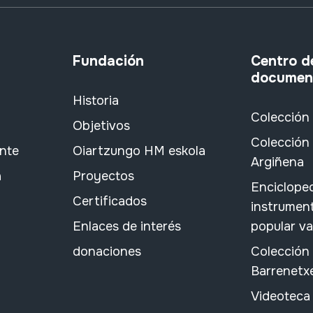
Fundación
Centro d
documen
Historia
Colección
Objetivos
Colección 
ante
Oiartzungo HM eskola
Argiñena
a
Proyectos
Encicloped
Certificados
instrument
Enlaces de interés
popular v
donaciones
Colección
Barrenetx
Videoteca