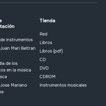
e
Tienda
tación
Red
 de instrumentos
Libros
Juan Mari Beltran
Libros (pdf)
CD
ia de los
DVD
os en la música
asca
CDROM
 Jose Mariano
Instrumentos musicales
ea