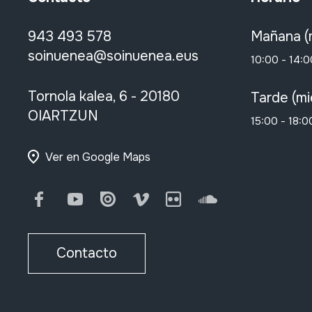
943 493 578
Mañana (
soinuenea@soinuenea.eus
10:00 - 14:0
Tornola kalea, 6 - 20180
Tarde (mi
OIARTZUN
15:00 - 18:0
Ver en Google Maps
Facebook
Youtube
Issuu
Vimeo
Flickr
SoundCloud
Contacto