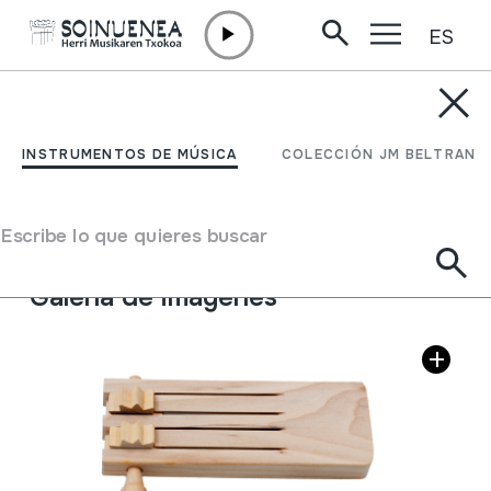
ES
Ir directamente al contenido
INSTRUMENTOS DE MÚSICA
KARRAKA
INSTRUMENTOS DE MÚSICA
COLECCIÓN JM BELTRAN
Autor
Ez dakigu.
Tipo de Instrumento de música
Escribe lo que quieres buscar
Idiófonos
->
Golpeados
->
Sistema carraca
Galería de imágenes