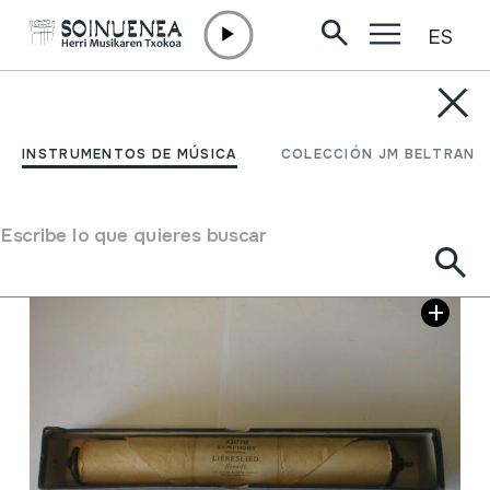
ES
Ir directamente al contenido
INSTRUMENTOS DE MÚSICA
LIEBESLIED; Hensell
INSTRUMENTOS DE MÚSICA
COLECCIÓN JM BELTRAN
Autor
SYMPHONY ORCHESTRAL; LIEBESLIED
Escribe lo que quieres buscar
Galería de imágenes