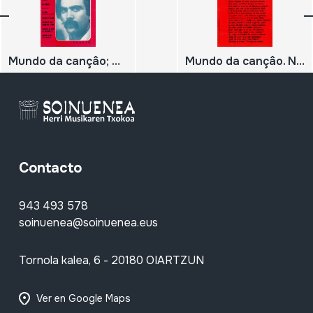
Mundo da cançâo; N.º 45; Fausto;
Mundo da cançâo. Nº 43;
Contacto
943 493 578
soinuenea@soinuenea.eus
Tornola kalea, 6 - 20180 OIARTZUN
Ver en Google Maps