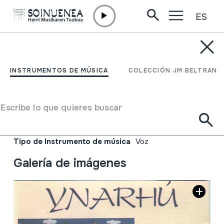
ES
Ir directamente al contenido
INSTRUMENTOS DE MÚSICA
Venezuela, Cantos del
INSTRUMENTOS DE MÚSICA
COLECCIÓN JM BELTRAN
pueblo; Tradition songs
from Venezuela
Escribe lo que quieres buscar
Autor
Ynarhú
Tipo de Instrumento de música
Voz
Galería de imágenes