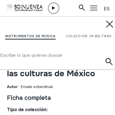
ES
Ir directamente al contenido
INSTRUMENTOS DE MÚSICA
VI Festival de Música y
INSTRUMENTOS DE MÚSICA
COLECCIÓN JM BELTRAN
Danza Indígena. INI.
1994. La niñez indígena:
Escribe lo que quieres buscar
ser de la continuidad de
las culturas de México
Autor
Emaile ezberdinak
Ficha completa
Tipo de colección: