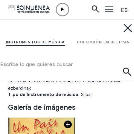
ES
Ir directamente al contenido
INSTRUMENTOS DE MÚSICA
Un País en la Mochila. La
INSTRUMENTOS DE MÚSICA
COLECCIÓN JM BELTRAN
Gomera. Canarias
Escribe lo que quieres buscar
Autor
Gidoia: José Antonio Labordeta Errealizadorea: José
Renovales Zuzendaria: Jose Antonio Labordeta Emaile
ezberdinak
Tipo de Instrumento de música
Silbar
Galería de imágenes