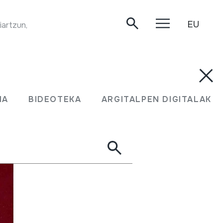
EU
TXULUBITA JOALDIA. Juan Mari Beltran Argiñena. Oiartzun, 2020/04/30. (Grabatzerakoan txulubita honen pistoi sistemak ez zuen funtzionatzen)
MA
BIDEOTEKA
ARGITALPEN DIGITALAK