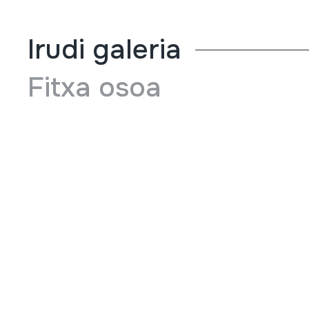
Irudi galeria
Fitxa osoa