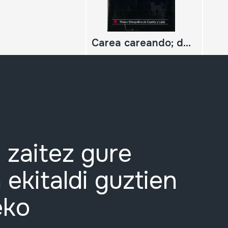
Carea careando; de pastores, perros y rebaños
 zaitez gure
 ekitaldi guztien
eko