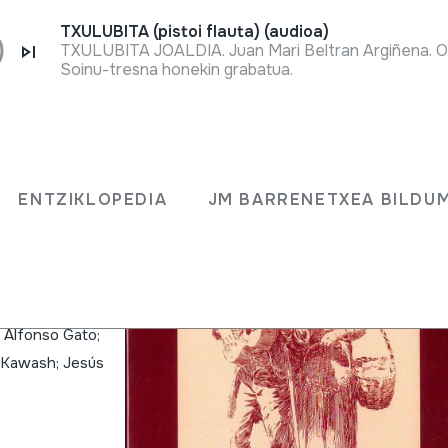
TXULUBITA (pistoi flauta) (audioa)
Soinu-tresna honekin grabatua.
al en
ENTZIKLOPEDIA
JM BARRENETXEA BILDU
ráfico de
; Alfonso Gato;
 Kawash; Jesús