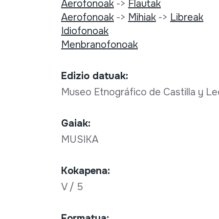
Aerofonoak
->
Flautak
Aerofonoak
->
Mihiak
->
Libreak
Idiofonoak
Menbranofonoak
Edizio datuak:
Museo Etnográfico de Castilla y L
Gaiak:
MUSIKA
Kokapena:
V / 5
Formatua: