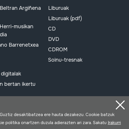
 Beltran Argiñena
Liburuak
Liburuak (pdf)
 Herri-musikan
CD
dia
DVD
ano Barrenetxea
CDROM
Soinu-tresnak
 digitalak
 bertan ikertu
 Guztiz desaktibatzea ere hauta dezakezu. Cookie batzuk
ie politika onartzen duzula adierazten ari zara. Sakatu
Irakurri