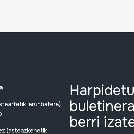
Harpidetu
a
buletinera
steartetik larunbatera)
0
berri izat
ez (asteazkenetik