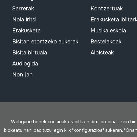
Sarrerak
Kontzertuak
Nola iritsi
Erakusketa ibiltari
Erakusketa
Musika eskola
Bisitan etortzeko aukerak
Bestelakoak
Bisita birtuala
Albisteak
Audiogida
Non jan
Webgune honek cookieak erabiltzen ditu, propioak zein hi
blokeatu nahi badituzu, egin klik "konfigurazioa" aukeran. "Ona