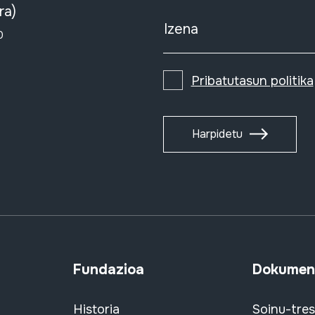
ra)
Izena
0
Pribatutasun politika
Harpidetu
Fundazioa
Dokument
Historia
Soinu-tre