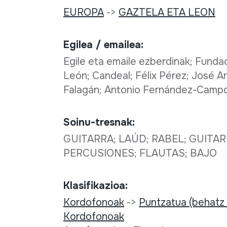
EUROPA
->
GAZTELA ETA LEON
Egilea / emailea:
Egile eta emaile ezberdinak; Fundac
León; Candeal; Félix Pérez; José A
Falagán; Antonio Fernández-Camp
Soinu-tresnak:
GUITARRA; LAÚD; RABEL; GUITA
PERCUSIONES; FLAUTAS; BAJO
Klasifikazioa:
Kordofonoak
->
Puntzatua (behatz
Kordofonoak