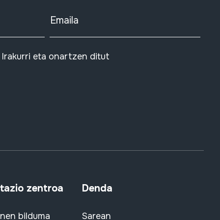
Emaila
Irakurri eta onartzen ditut
azio zentroa
Denda
snen bilduma
Sarean