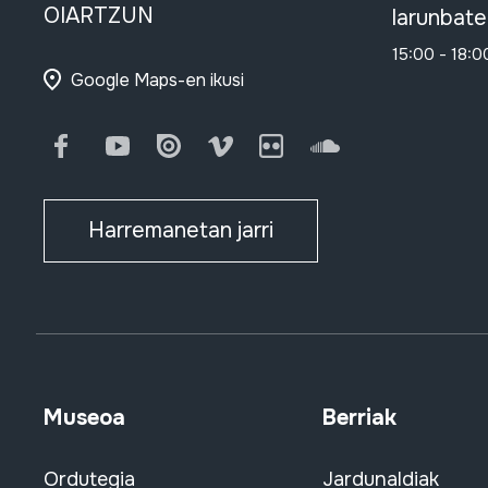
OIARTZUN
larunbate
15:00 - 18:0
Google Maps-en ikusi
Facebook
Youtube
Issuu
Vimeo
Flickr
SoundCloud
Harremanetan jarri
Museoa
Berriak
Ordutegia
Jardunaldiak