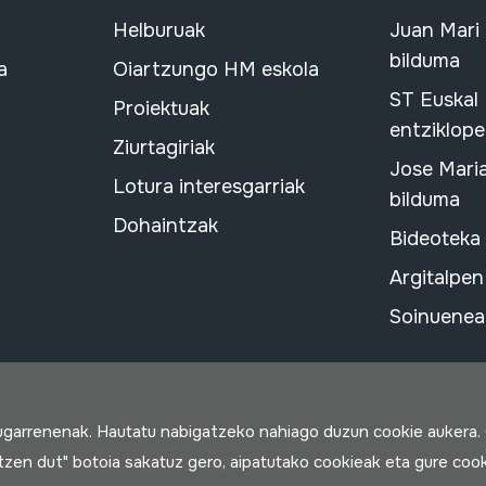
Helburuak
Juan Mari
bilduma
a
Oiartzungo HM eskola
ST Euskal
Proiektuak
entziklope
Ziurtagiriak
Jose Mari
Lotura interesgarriak
bilduma
Dohaintzak
Bideoteka
Argitalpen
Soinuenean
rugarrenenak. Hautatu nabigatzeko nahiago duzun cookie aukera.
rtzen dut" botoia sakatuz gero, aipatutako cookieak eta gure cook