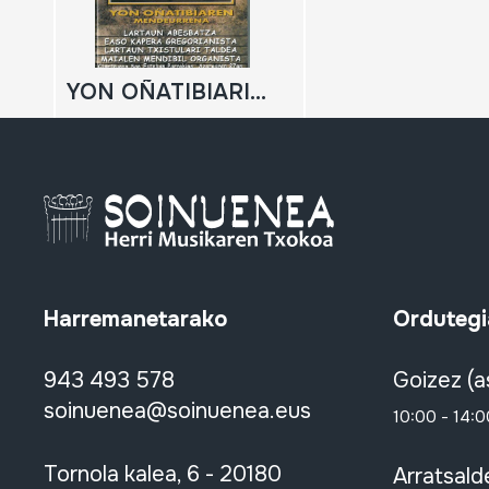
YON OÑATIBIARIAREN MENDEURRENA; 1911-2011
Harremanetarako
Ordutegi
943 493 578
Goizez (a
soinuenea@soinuenea.eus
10:00 - 14:0
Tornola kalea, 6 - 20180
Arratsald