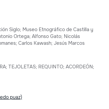
ión Siglo; Museo Etnográfico de Castilla y
ntonio Ortega; Alfonso Gato; Nicolás
omanes; Carlos Kawash; Jesús Marcos
RRA; TEJOLETAS; REQUINTO; ACORDEÓN;
 edo puaz)