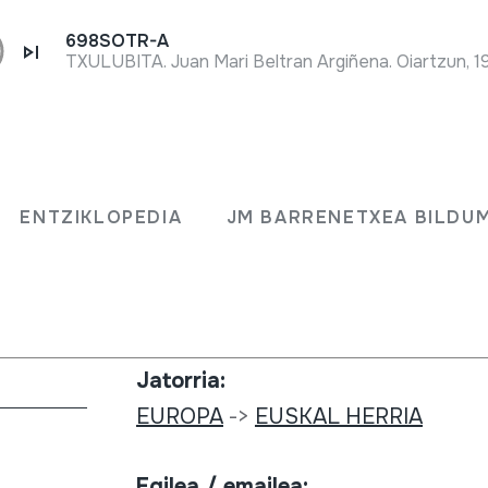
698SOTR-A
TXULUBITA. Juan Mari Beltran Argiñena. Oiartzun, 1
Bilduma mota:
Irudi artxiboa
ENTZIKLOPEDIA
JM BARRENETXEA BILDU
Zenbakia:
708
Jatorria:
EUROPA
->
EUSKAL HERRIA
Egilea / emailea: