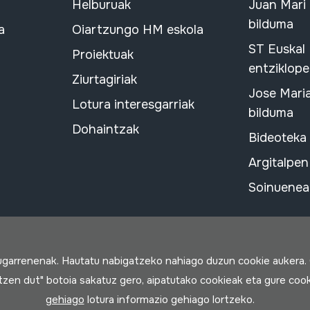
Helburuak
Juan Mari
bilduma
a
Oiartzungo HM eskola
ST Euskal
Proiektuak
entziklope
Ziurtagiriak
Jose Mari
Lotura interesgarriak
bilduma
Dohaintzak
Bideoteka
Argitalpen
Soinuenean
rugarrenenak. Hautatu nabigatzeko nahiago duzun cookie aukera.
rtzen dut" botoia sakatuz gero, aipatutako cookieak eta gure cook
gehiago
lotura informazio gehiago lortzeko.