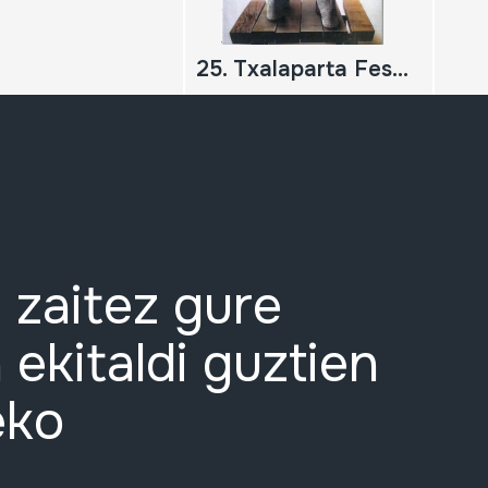
25. Txalaparta Festa. Hernani 1987-2001. Maiatzak 15-21
 zaitez gure
 ekitaldi guztien
eko