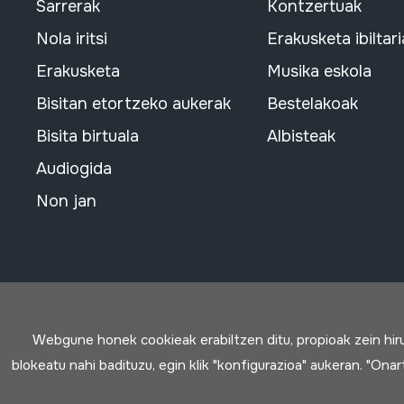
Sarrerak
Kontzertuak
Nola iritsi
Erakusketa ibiltari
Erakusketa
Musika eskola
Bisitan etortzeko aukerak
Bestelakoak
Bisita birtuala
Albisteak
Audiogida
Non jan
Webgune honek cookieak erabiltzen ditu, propioak zein hi
blokeatu nahi badituzu, egin klik "konfigurazioa" aukeran. "Ona