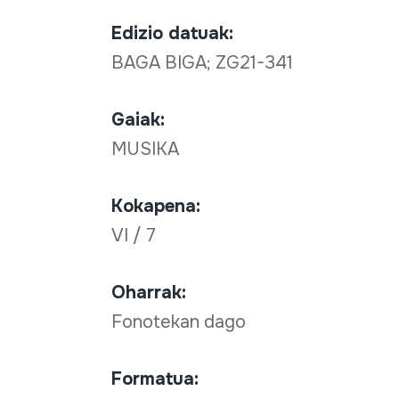
Edizio datuak:
BAGA BIGA; ZG21-341
Gaiak:
MUSIKA
Kokapena:
VI / 7
Oharrak:
Fonotekan dago
Formatua: