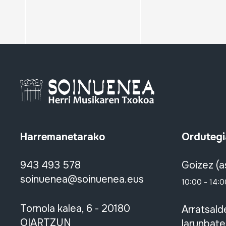
Harremanetarako
Ordutegi
943 493 578
Goizez (a
soinuenea@soinuenea.eus
10:00 - 14:0
Tornola kalea, 6 - 20180
Arratsald
OIARTZUN
larunbate