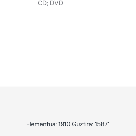
CD; DVD
Elementua: 1910 Guztira: 15871