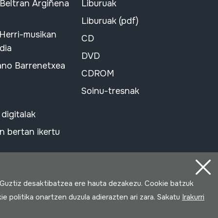
 Beltran Argiñena
Liburuak
Liburuak (pdf)
 Herri-musikan
CD
dia
DVD
ano Barrenetxea
CDROM
Soinu-tresnak
 digitalak
 bertan ikertu
 Guztiz desaktibatzea ere hauta dezakezu. Cookie batzuk
ie politika onartzen duzula adierazten ari zara. Sakatu
Irakurri