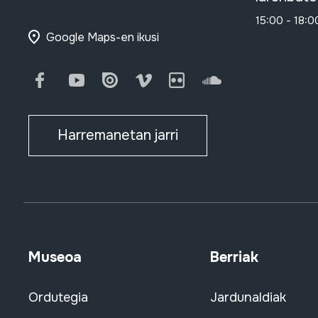
15:00 - 18:0
Google Maps-en ikusi
Facebook
Youtube
Issuu
Vimeo
Flickr
SoundCloud
Harremanetan jarri
Museoa
Berriak
Ordutegia
Jardunaldiak