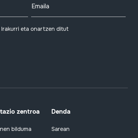
Emaila
Irakurri eta onartzen ditut
azio zentroa
Denda
snen bilduma
Sarean