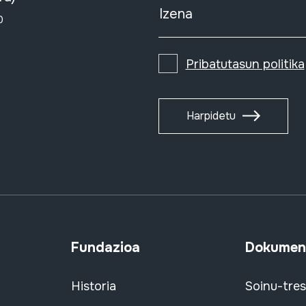
Izena
0
Pribatutasun politika
Harpidetu
Fundazioa
Dokument
Historia
Soinu-tre