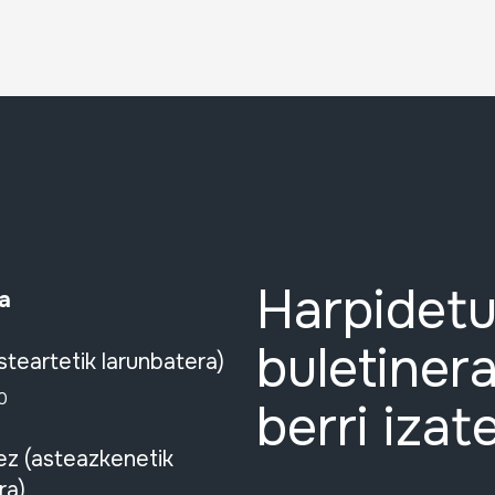
Harpidetu
a
buletinera
steartetik larunbatera)
0
berri izat
ez (asteazkenetik
ra)