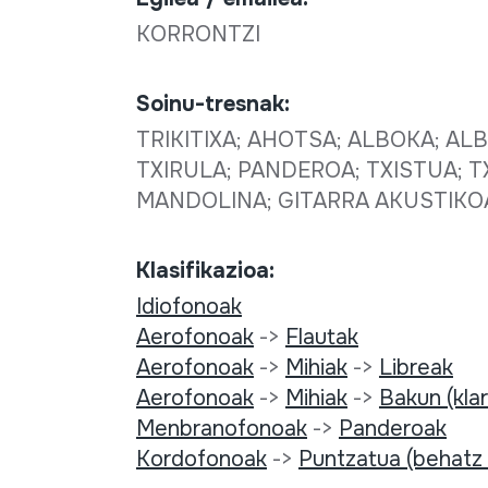
KORRONTZI
Soinu-tresnak:
TRIKITIXA; AHOTSA; ALBOKA; A
TXIRULA; PANDEROA; TXISTUA; T
MANDOLINA; GITARRA AKUSTIKO
Klasifikazioa:
Idiofonoak
Aerofonoak
->
Flautak
Aerofonoak
->
Mihiak
->
Libreak
Aerofonoak
->
Mihiak
->
Bakun (kla
Menbranofonoak
->
Panderoak
Kordofonoak
->
Puntzatua (behatz