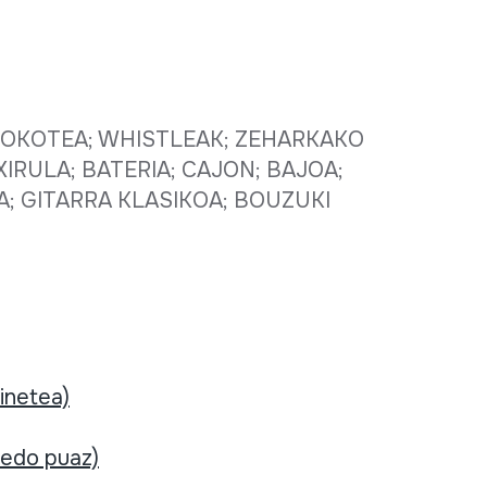
LBOKOTEA; WHISTLEAK; ZEHARKAKO
XIRULA; BATERIA; CAJON; BAJOA;
A; GITARRA KLASIKOA; BOUZUKI
rinetea)
 edo puaz)