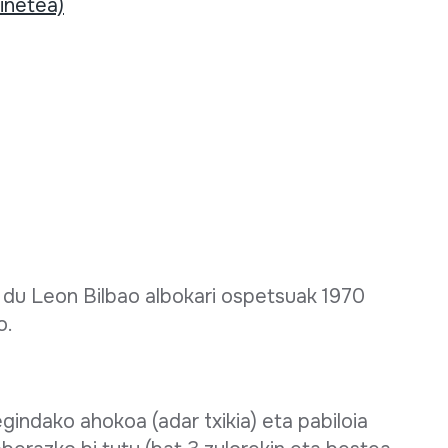
rinetea)
a du Leon Bilbao albokari ospetsuak 1970
o.
egindako ahokoa (adar txikia) eta pabiloia