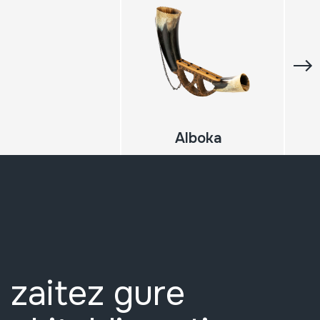
Alboka
 zaitez gure