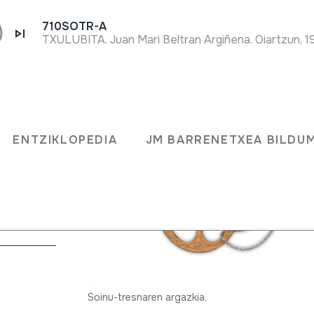
710SOTR-A
TXULUBITA. Juan Mari Beltran Argiñena. Oiartzun, 1
ENTZIKLOPEDIA
JM BARRENETXEA BILDU
inetea)
Soinu-tresnaren argazkia.