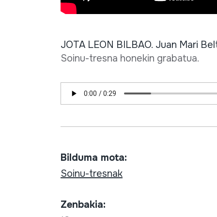
JOTA LEON BILBAO. Juan Mari Beltr
Soinu-tresna honekin grabatua.
Bilduma mota:
Soinu-tresnak
Zenbakia: