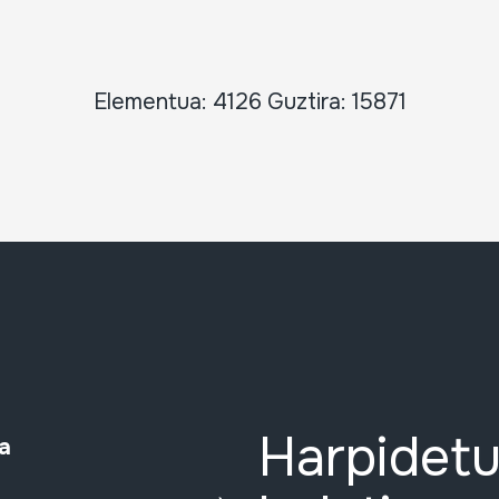
Elementua: 4126 Guztira: 15871
Harpidetu
a