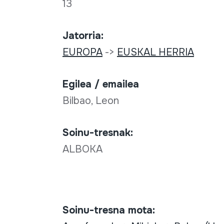
13
Jatorria:
EUROPA
->
EUSKAL HERRIA
Egilea / emailea
Bilbao, Leon
Soinu-tresnak:
ALBOKA
Soinu-tresna mota: