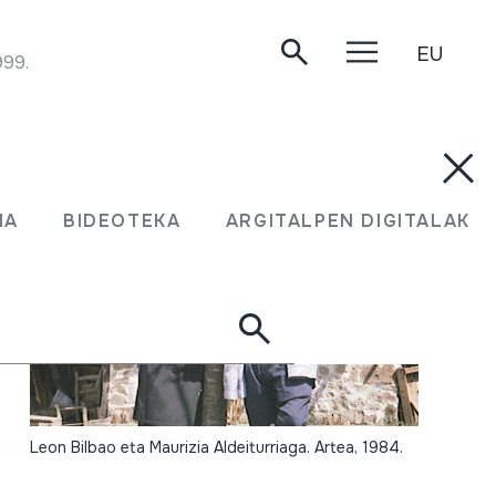
EU
999.
MA
BIDEOTEKA
ARGITALPEN DIGITALAK
Leon Bilbao eta Maurizia Aldeiturriaga. Artea, 1984.