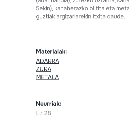
(adar handia), zurezko uztarria, kan
5ekin), kanaberazko bi fita eta met
guztiak argizariarekin itxita daude.
Materialak:
ADARRA
ZURA
METALA
Neurriak:
L.: 28