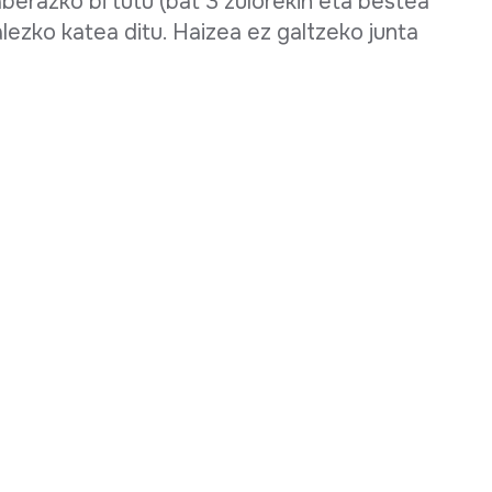
aberazko bi tutu (bat 3 zulorekin eta bestea
alezko katea ditu. Haizea ez galtzeko junta