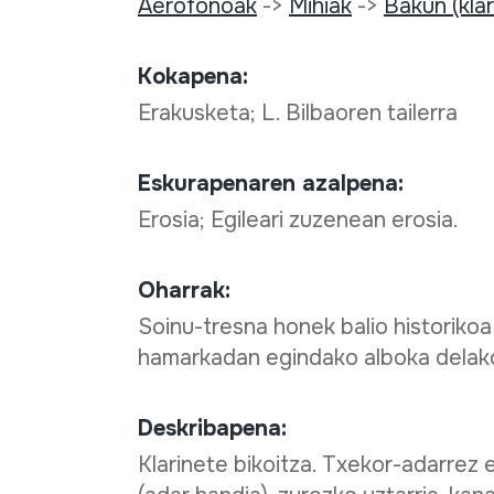
Aerofonoak
->
Mihiak
->
Bakun (kla
Kokapena:
Erakusketa; L. Bilbaoren tailerra
Eskurapenaren azalpena:
Erosia; Egileari zuzenean erosia.
Oharrak:
Soinu-tresna honek balio historiko
hamarkadan egindako alboka delak
Deskribapena:
Klarinete bikoitza. Txekor-adarrez 