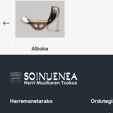
Alboka
Harremanetarako
Ordutegi