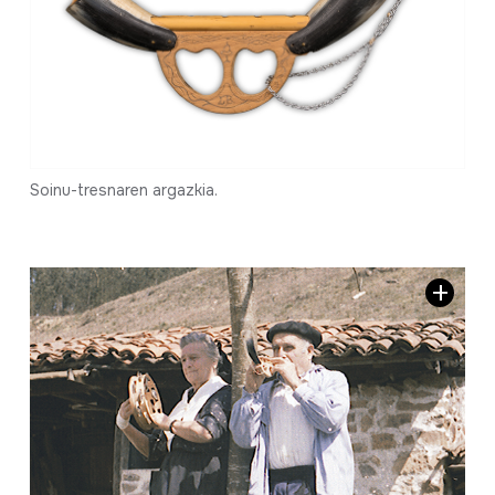
Soinu-tresnaren argazkia.