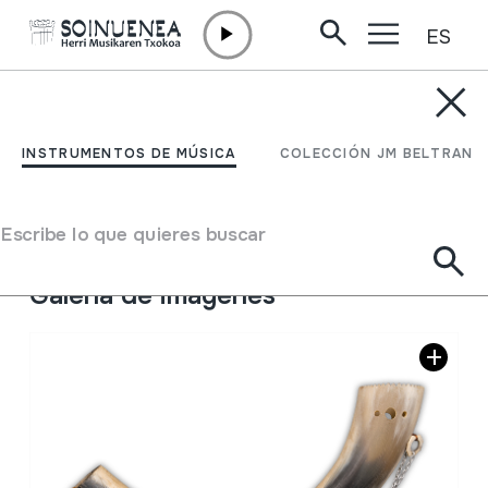
ES
Ir directamente al contenido
INSTRUMENTOS DE MÚSICA
Alboka
INSTRUMENTOS DE MÚSICA
COLECCIÓN JM BELTRAN
Autor
Bilbao, Leon
Tipo de Instrumento de música
Escribe lo que quieres buscar
Aerófonos
->
Lengüetas
->
Simple (clarinete)
Galería de imágenes