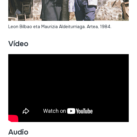
Leon Bilbao eta Maurizia Aldeiturriaga. Artea, 1984.
Vídeo
Audio