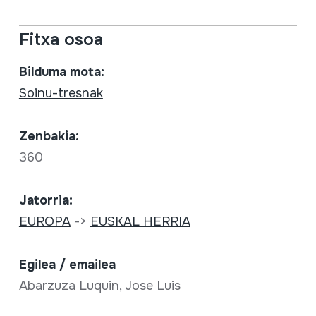
Fitxa osoa
Bilduma mota:
Soinu-tresnak
Zenbakia:
360
Jatorria:
EUROPA
->
EUSKAL HERRIA
Egilea / emailea
Abarzuza Luquin, Jose Luis