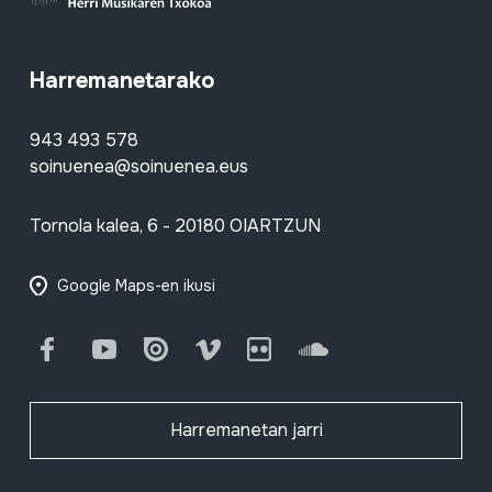
Harremanetarako
943 493 578
soinuenea@soinuenea.eus
Tornola kalea, 6 - 20180 OIARTZUN
Google Maps-en ikusi
Facebook
Youtube
Issuu
Vimeo
Flickr
SoundCloud
Harremanetan jarri