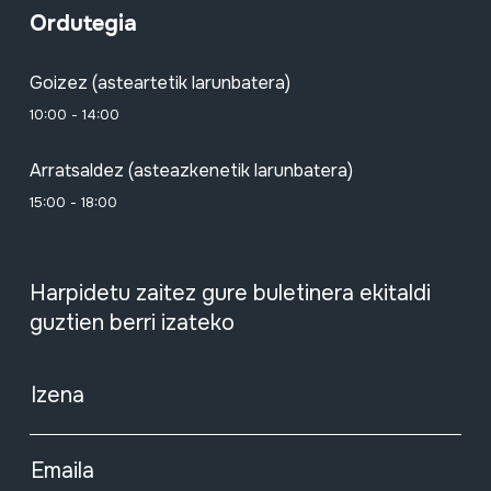
Ordutegia
Goizez (asteartetik larunbatera)
10:00 - 14:00
Arratsaldez (asteazkenetik larunbatera)
15:00 - 18:00
Harpidetu zaitez gure buletinera ekitaldi
guztien berri izateko
Izena
Emaila