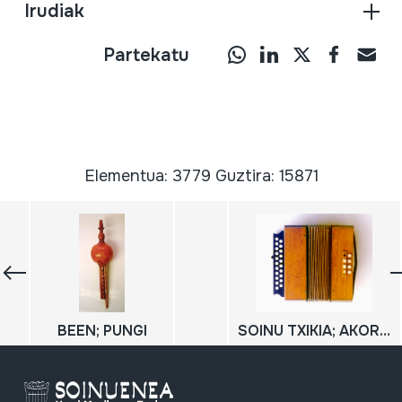
Irudiak
Partekatu
Elementua: 3779 Guztira: 15871
BEEN; PUNGI
SOINU TXIKIA; AKORDEOI DIATONIKOA; TRIKITIXA