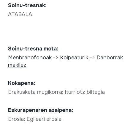
Soinu-tresnak:
ATABALA
Soinu-tresna mota:
Menbranofonoak
->
Kolpeaturik
->
Danborrak
makilez
Kokapena:
Erakusketa mugikorra; Iturriotz biltegia
Eskurapenaren azalpena:
Erosia; Egileari erosia.