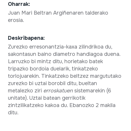
Oharrak:
Juan Mari Beltran Argiñenaren talderako
erosia.
Deskribapena:
Zurezko erresonantzia-kaxa zilindrikoa du,
sakontasun baino diametro handiagoa duena.
Larruzko bi mintz ditu, horietako batek
tripazko bordoia duelarik, tinkatzeko
torlojuarekin. Tinkatzeko beltzez margututako
zurezko bi uztai borobil ditu, bueltan
metalezko ziri
erroskatuen
sistemarekin (6
unitate). Uztai batean gerrikotik
zintzilikatzeko kakoa du. Ebanozko 2 makila
ditu.