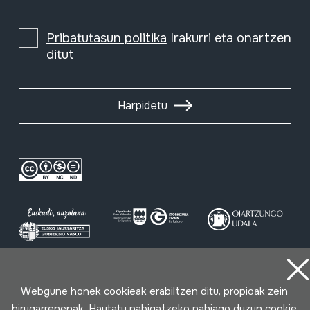
Pribatutasun politika
Irakurri eta onartzen
ditut
Harpidetu
Erabilpen baldintzak
Pribatutasun politika
Cookie politika
Webgune honek cookieak erabiltzen ditu, propioak zein
hirugarrenenak. Hautatu nabigatzeko nahiago duzun cookie