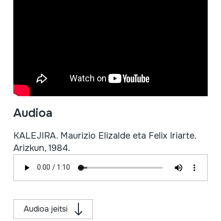
Audioa
KALEJIRA. Maurizio Elizalde eta Felix Iriarte.
Arizkun, 1984.
Audioa jeitsi