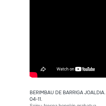
BERIMBAU DE BARRIGA JOALDIA. Jua
04-11.
Soinu-tresna honekin grabatua.