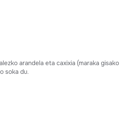
alezko arandela eta caxixia (maraka gisako
ko soka du.