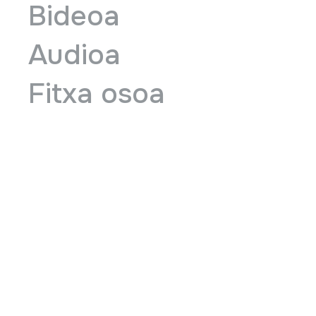
Bideoa
Audioa
Fitxa osoa