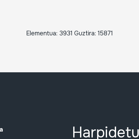
Elementua: 3931 Guztira: 15871
Harpidetu
a