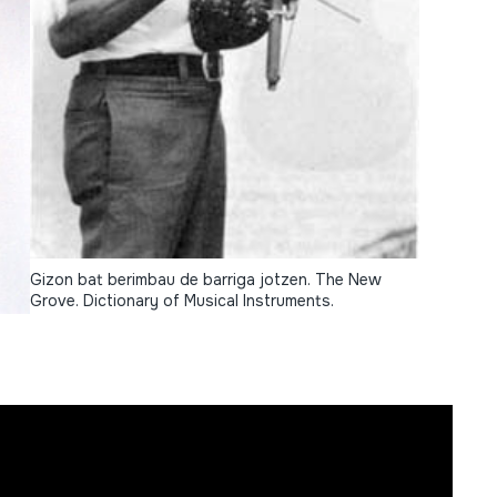
Gizon bat berimbau de barriga jotzen. The New
Grove. Dictionary of Musical Instruments.