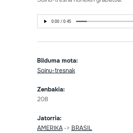
Bilduma mota:
Soinu-tresnak
Zenbakia:
208
Jatorria:
AMERIKA
->
BRASIL