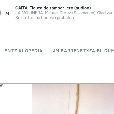
GAITA; Flauta de tamborilero (audioa)
LA MOLINERA. Manuel Pérez (Salamanca). Oiartzun
Soinu-tresna honekin grabatua.
ENTZIKLOPEDIA
JM BARRENETXEA BILDU
 / sonajeroak
an)