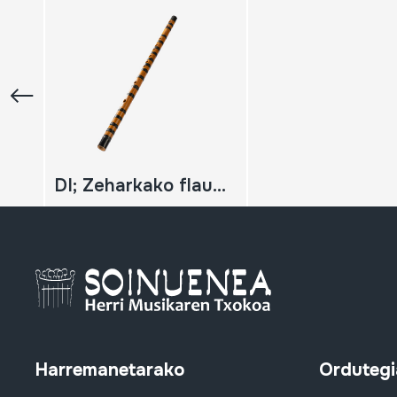
DI; Zeharkako flauta (mirliton)
Harremanetarako
Ordutegi