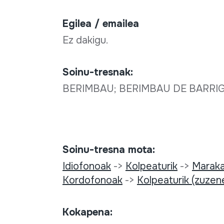
Egilea / emailea
Ez dakigu.
Soinu-tresnak:
BERIMBAU; BERIMBAU DE BARRI
Soinu-tresna mota:
Idiofonoak
->
Kolpeaturik
->
Maraka
Kordofonoak
->
Kolpeaturik (zuzen
Kokapena: