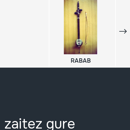
RABAB
 zaitez gure