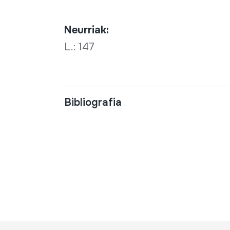
Neurriak:
L.: 147
Bibliografia