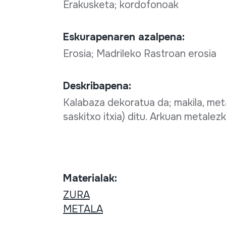
Erakusketa; kordofonoak
Eskurapenaren azalpena:
Erosia; Madrileko Rastroan erosia
Deskribapena:
Kalabaza dekoratua da; makila, met
saskitxo itxia) ditu. Arkuan metalez
Materialak:
ZURA
METALA