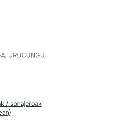
GA; URUCUNGU
k / sonajeroak
ean)