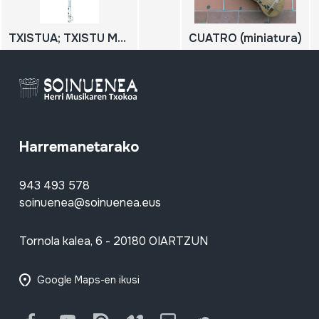
TXISTUA; TXISTU METALIKOA
CUATRO (miniatura)
Harremanetarako
943 493 578
soinuenea@soinuenea.eus
Tornola kalea, 6 - 20180 OIARTZUN
Google Maps-en ikusi