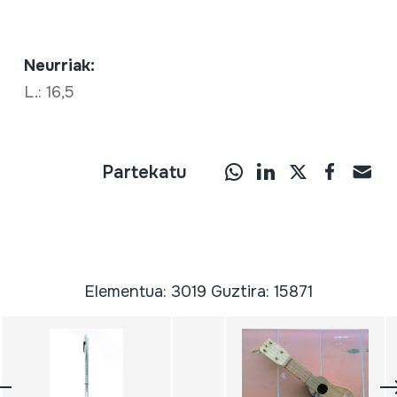
Neurriak:
L.: 16,5
Partekatu
Elementua: 3019 Guztira: 15871