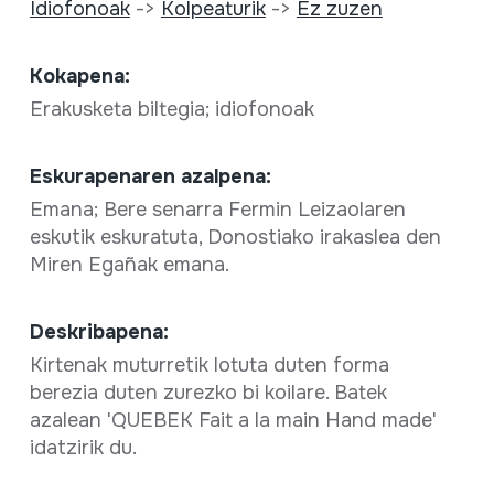
Idiofonoak
->
Kolpeaturik
->
Ez zuzen
Kokapena:
Erakusketa biltegia; idiofonoak
Eskurapenaren azalpena:
Emana; Bere senarra Fermin Leizaolaren
eskutik eskuratuta, Donostiako irakaslea den
Miren Egañak emana.
Deskribapena:
Kirtenak muturretik lotuta duten forma
berezia duten zurezko bi koilare. Batek
azalean 'QUEBEK Fait a la main Hand made'
idatzirik du.