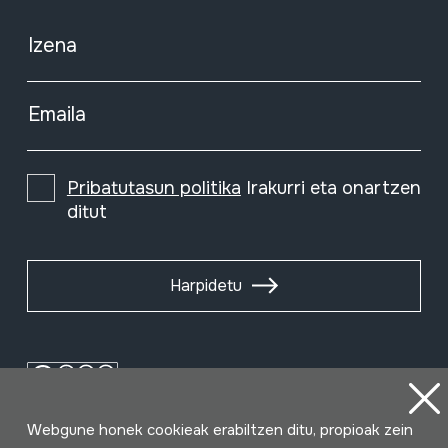
Izena
Emaila
Pribatutasun politika
Irakurri eta onartzen
ditut
Harpidetu
Webgune honek cookieak erabiltzen ditu, propioak zein