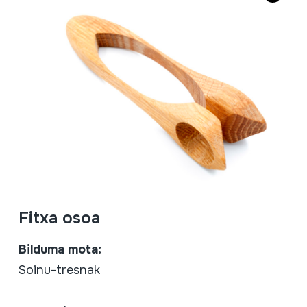
Fitxa osoa
Bilduma mota:
Soinu-tresnak