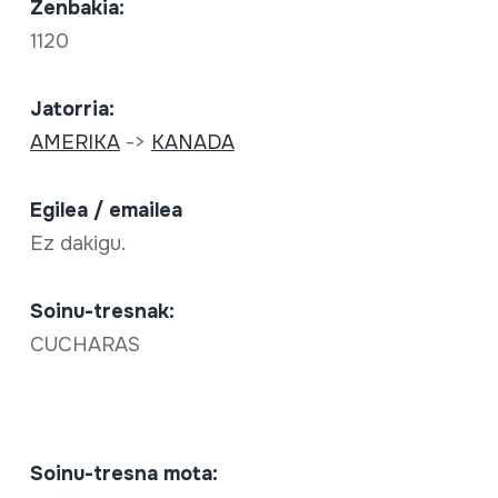
Zenbakia:
1120
Jatorria:
AMERIKA
->
KANADA
Egilea / emailea
Ez dakigu.
Soinu-tresnak:
CUCHARAS
Soinu-tresna mota: