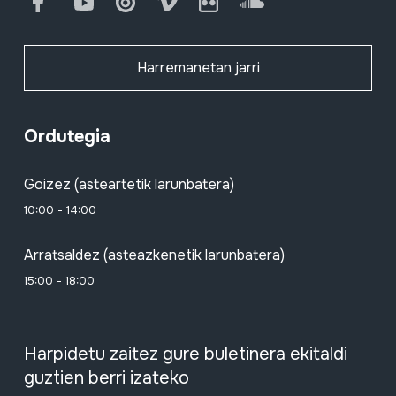
Facebook
Youtube
Issuu
Vimeo
Flickr
SoundCloud
Harremanetan jarri
Ordutegia
Goizez (asteartetik larunbatera)
10:00 - 14:00
Arratsaldez (asteazkenetik larunbatera)
15:00 - 18:00
Harpidetu zaitez gure buletinera ekitaldi
guztien berri izateko