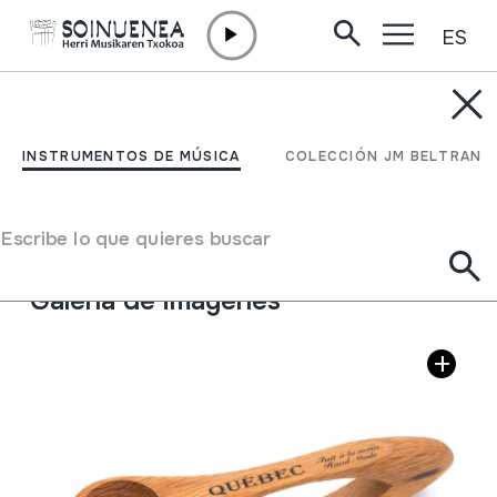
ES
Ir directamente al contenido
INSTRUMENTOS DE MÚSICA
CUCHARAS
INSTRUMENTOS DE MÚSICA
COLECCIÓN JM BELTRAN
Autor
Ez dakigu.
Tipo de Instrumento de música
Escribe lo que quieres buscar
Idiófonos
->
Golpeados
->
Indirectamente
Galería de imágenes