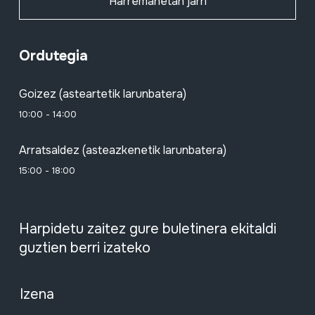
Harremanetan jarri
Ordutegia
Goizez (asteartetik larunbatera)
10:00 - 14:00
Arratsaldez (asteazkenetik larunbatera)
15:00 - 18:00
Harpidetu zaitez gure buletinera ekitaldi
guztien berri izateko
Izena