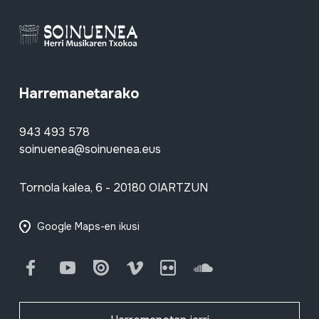
Harremanetarako
943 493 578
soinuenea@soinuenea.eus
Tornola kalea, 6 - 20180 OIARTZUN
Google Maps-en ikusi
Facebook
Youtube
Issuu
Vimeo
Flickr
SoundCloud