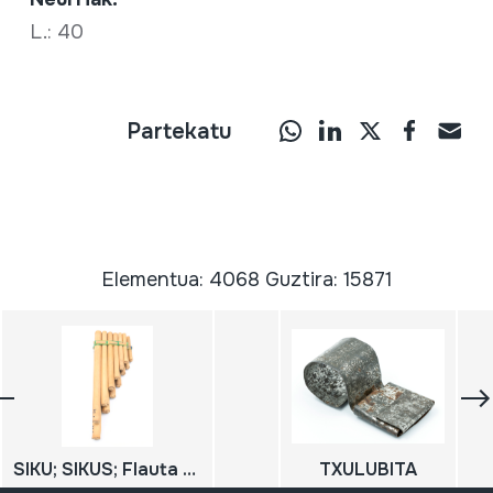
L.: 40
Partekatu
Elementua: 4068 Guztira: 15871
SIKU; SIKUS; Flauta de Pan
TXULUBITA