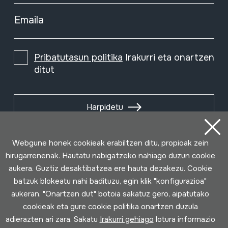
Emaila
Pribatutasun politika
Irakurri eta onartzen
ditut
Harpidetu
Webgune honek cookieak erabiltzen ditu, propioak zein
hirugarrenenak. Hautatu nabigatzeko nahiago duzun cookie
aukera. Guztiz desaktibatzea ere hauta dezakezu. Cookie
batzuk blokeatu nahi badituzu, egin klik "konfigurazioa"
aukeran. "Onartzen dut" botoia sakatuz gero, aipatutako
cookieak eta gure cookie politika onartzen duzula
adierazten ari zara. Sakatu
Irakurri gehiago
lotura informazio