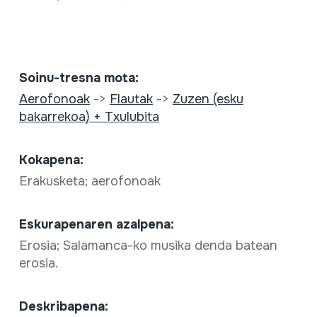
Soinu-tresna mota:
Aerofonoak
->
Flautak
->
Zuzen (esku
bakarrekoa) + Txulubita
Kokapena:
Erakusketa; aerofonoak
Eskurapenaren azalpena:
Erosia; Salamanca-ko musika denda batean
erosia.
Deskribapena: