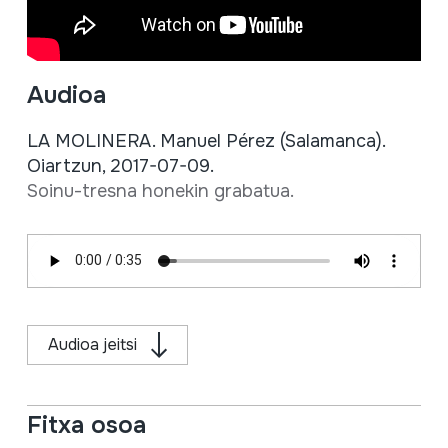
Audioa
LA MOLINERA. Manuel Pérez (Salamanca).
Oiartzun, 2017-07-09.
Soinu-tresna honekin grabatua.
Audioa jeitsi
Fitxa osoa