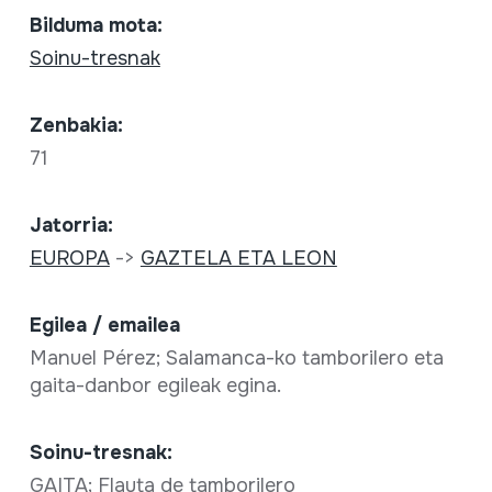
Bilduma mota:
Soinu-tresnak
Zenbakia:
71
Jatorria:
EUROPA
->
GAZTELA ETA LEON
Egilea / emailea
Manuel Pérez; Salamanca-ko tamborilero eta
gaita-danbor egileak egina.
Soinu-tresnak:
GAITA; Flauta de tamborilero