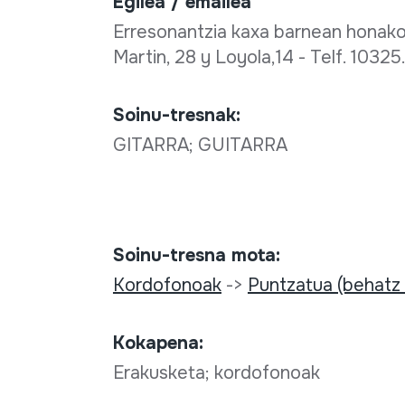
Egilea / emailea
Erresonantzia kaxa barnean honako 
Martin, 28 y Loyola,14 - Telf. 1032
Soinu-tresnak:
GITARRA; GUITARRA
Soinu-tresna mota:
Kordofonoak
->
Puntzatua (behatz
Kokapena:
Erakusketa; kordofonoak