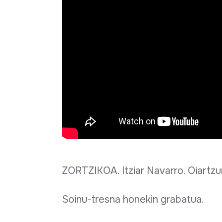
ZORTZIKOA. Itziar Navarro. Oiartzu
Soinu-tresna honekin grabatua.