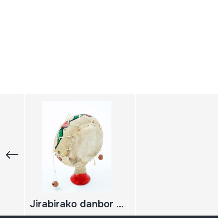
Jirabirako danbor kirtenduna