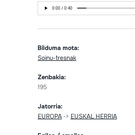
Bilduma mota:
Soinu-tresnak
Zenbakia:
195
Jatorria:
EUROPA
->
EUSKAL HERRIA