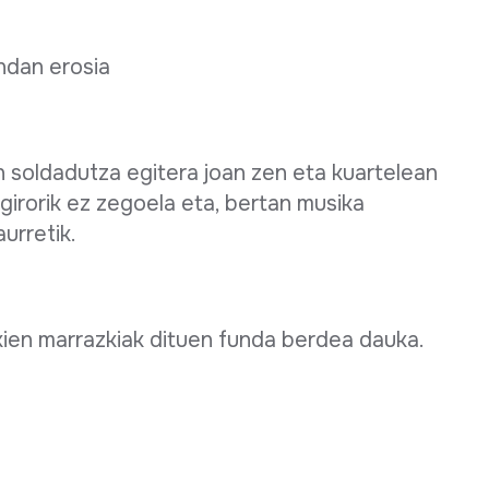
endan erosia
n soldadutza egitera joan zen eta kuartelean
 girorik ez zegoela eta, bertan musika
aurretik.
ukien marrazkiak dituen funda berdea dauka.