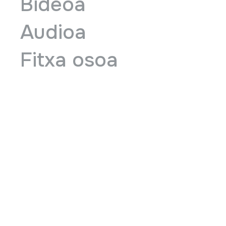
Bideoa
Audioa
Fitxa osoa