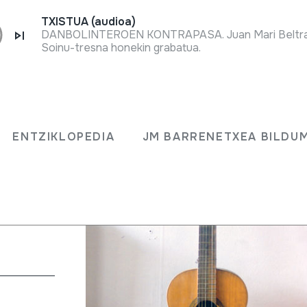
TXISTUA (audioa)
Soinu-tresna honekin grabatua.
ENTZIKLOPEDIA
JM BARRENETXEA BILDU
SA ERVITI. San
edo puaz)