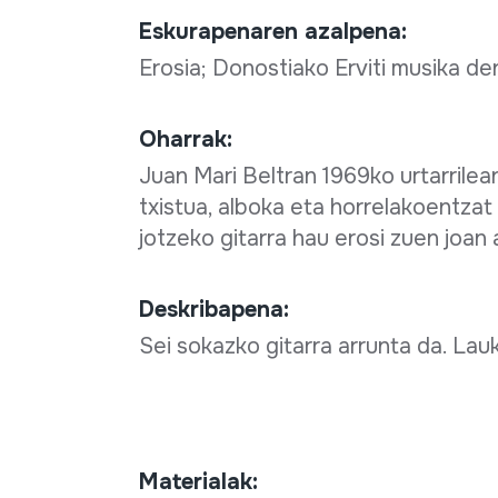
Eskurapenaren azalpena:
Erosia; Donostiako Erviti musika d
Oharrak:
Juan Mari Beltran 1969ko urtarrilea
txistua, alboka eta horrelakoentzat
jotzeko gitarra hau erosi zuen joan 
Deskribapena:
Sei sokazko gitarra arrunta da. La
Materialak: