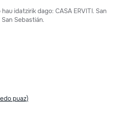
hau idatzirik dago: CASA ERVITI. San
5. San Sebastián.
 edo puaz)