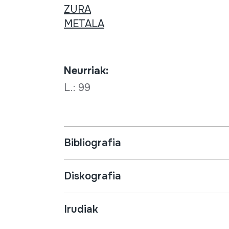
ZURA
METALA
Neurriak:
L.: 99
Bibliografia
Diskografia
Irudiak