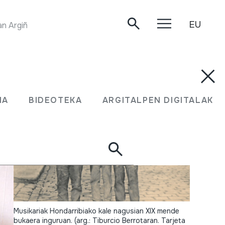
EU
DANBOLINTEROEN KONTRAPASA. Juan Mari Beltran Argiñena. Oiartzun, 2020-03-18.
MA
BIDEOTEKA
ARGITALPEN DIGITALAK
Musikariak Hondarribiako kale nagusian XIX mende
bukaera inguruan. (arg.: Tiburcio Berrotaran. Tarjeta