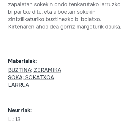
zapaletan sokekin ondo tenkarutako larruzko
bi partxe ditu, eta alboetan sokekin
zintzilikaturiko buztinezko bi bolatxo.
Kirtenaren ahoaldea gorriz margoturik dauka.
Materialak:
BUZTINA; ZERAMIKA
SOKA; SOKATXOA
LARRUA
Neurriak:
L.: 13