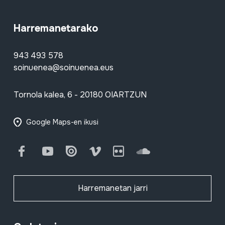
Harremanetarako
943 493 578
soinuenea@soinuenea.eus
Tornola kalea, 6 - 20180 OIARTZUN
Google Maps-en ikusi
Facebook
Youtube
Issuu
Vimeo
Flickr
SoundCloud
Harremanetan jarri