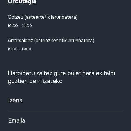
Ordutegia
Goizez (asteartetik larunbatera)
10:00 - 14:00
Arratsaldez (asteazkenetik larunbatera)
15:00 - 18:00
Harpidetu zaitez gure buletinera ekitaldi
guztien berri izateko
Izena
Emaila