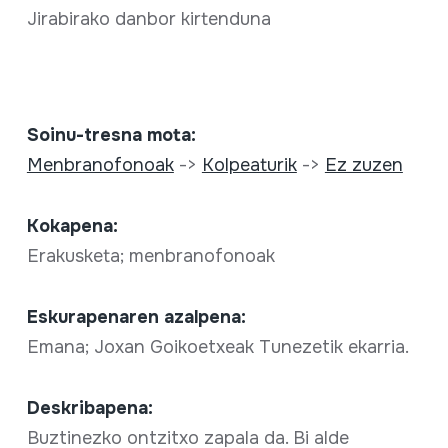
Jirabirako danbor kirtenduna
Soinu-tresna mota:
Menbranofonoak
->
Kolpeaturik
->
Ez zuzen
Kokapena:
Erakusketa; menbranofonoak
Eskurapenaren azalpena:
Emana; Joxan Goikoetxeak Tunezetik ekarria.
Deskribapena:
Buztinezko ontzitxo zapala da. Bi alde