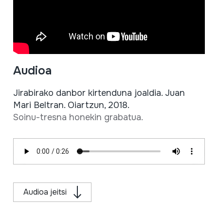
Audioa
Jirabirako danbor kirtenduna joaldia. Juan
Mari Beltran. Oiartzun, 2018.
Soinu-tresna honekin grabatua.
Audioa jeitsi