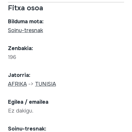
Fitxa osoa
Bilduma mota:
Soinu-tresnak
Zenbakia:
196
Jatorria:
AFRIKA
->
TUNISIA
Egilea / emailea
Ez dakigu.
Soinu-tresnak: