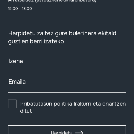
15:00 - 18:00
Harpidetu zaitez gure buletinera ekitaldi
guztien berri izateko
Izena
Emaila
Pribatutasun politika
Irakurri eta onartzen
ditut
Harpidetu