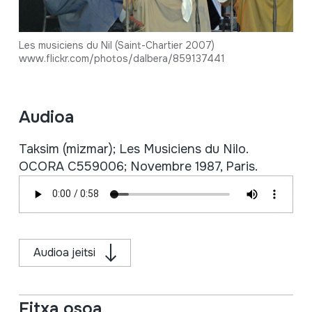
Les musiciens du Nil (Saint-Chartier 2007)
www.flickr.com/photos/dalbera/859137441
Audioa
Taksim (mizmar); Les Musiciens du Nilo.
OCORA C559006; Novembre 1987, Paris.
Audioa jeitsi
Fitxa osoa