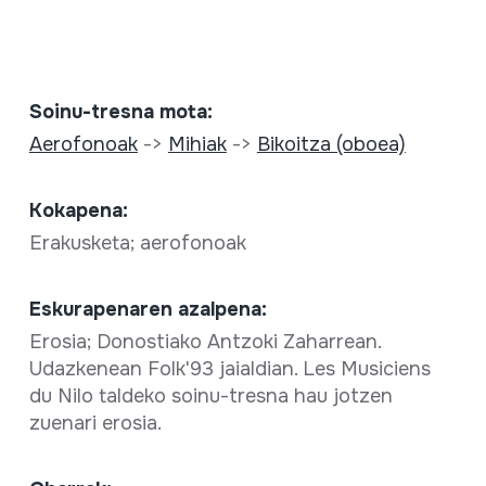
Soinu-tresna mota:
Aerofonoak
->
Mihiak
->
Bikoitza (oboea)
Kokapena:
Erakusketa; aerofonoak
Eskurapenaren azalpena:
Erosia; Donostiako Antzoki Zaharrean.
Udazkenean Folk'93 jaialdian. Les Musiciens
du Nilo taldeko soinu-tresna hau jotzen
zuenari erosia.