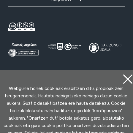
Erabilpen baldintzak
Pribatutasun politika
Cookie politika
Webgune honek cookieak erabiltzen ditu, propioak zein
Loturak garatua
hirugarrenenak. Hautatu nabigatzeko nahiago duzun cookie
aukera. Guztiz desaktibatzea ere hauta dezakezu. Cookie
batzuk blokeatu nahi badituzu, egin klik "konfigurazioa"
aukeran. "Onartzen dut" botoia sakatuz gero, aipatutako
cookieak eta gure cookie politika onartzen duzula adierazten