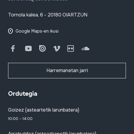
Tornola kalea, 6 - 20180 OIARTZUN
Google Maps-en ikusi
Facebook
Youtube
Issuu
Vimeo
Flickr
SoundCloud
Harremanetan jarri
Ordutegia
Goizez (asteartetik larunbatera)
10:00 - 14:00
Arratsaldez (asteazkenetik larunbatera)