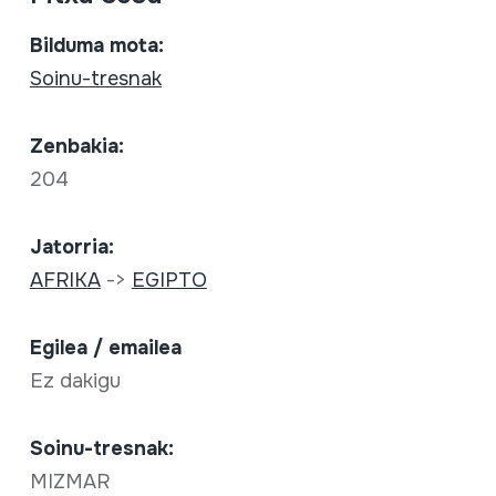
Bilduma mota:
Soinu-tresnak
Zenbakia:
204
Jatorria:
AFRIKA
->
EGIPTO
Egilea / emailea
Ez dakigu
Soinu-tresnak:
MIZMAR