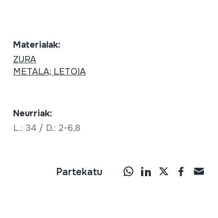
Materialak:
ZURA
METALA; LETOIA
Neurriak:
L.: 34 / D.: 2-6,8
Partekatu