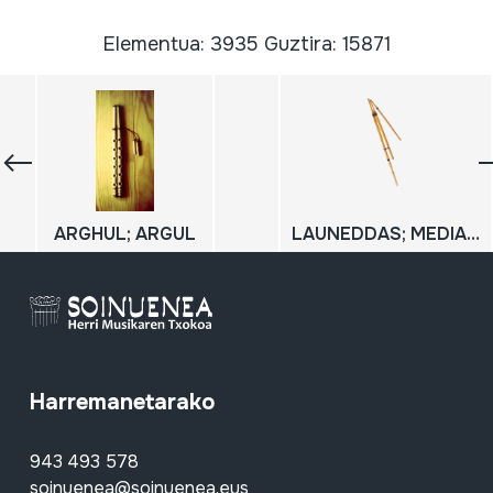
Elementua: 3935 Guztira: 15871
ARGHUL; ARGUL
LAUNEDDAS; MEDIANA PIPIA; MEDIANA SCIUTA
Harremanetarako
943 493 578
soinuenea@soinuenea.eus