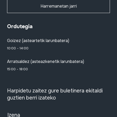
Harremanetan jarri
Ordutegia
Goizez (asteartetik larunbatera)
10:00 - 14:00
Arratsaldez (asteazkenetik larunbatera)
15:00 - 18:00
Harpidetu zaitez gure buletinera ekitaldi
guztien berri izateko
Izena