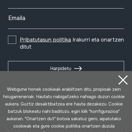
Emaila
Pribatutasun politika
Irakurri eta onartzen
ditut
Harpidetu
Webgune honek cookieak erabiltzen ditu, propioak zein
hirugarrenenak. Hautatu nabigatzeko nahiago duzun cookie
aukera. Guztiz desaktibatzea ere hauta dezakezu. Cookie
batzuk blokeatu nahi badituzu, egin klik "konfigurazioa"
aukeran. "Onartzen dut" botoia sakatuz gero, aipatutako
cookieak eta gure cookie politika onartzen duzula