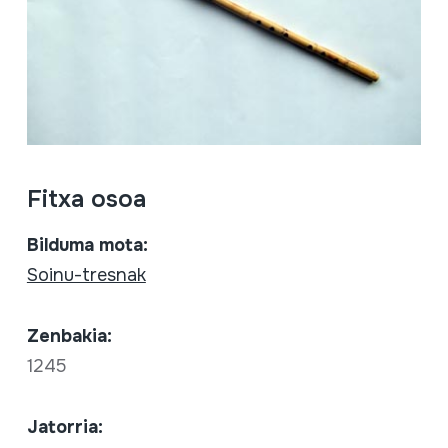
Fitxa osoa
Bilduma mota:
Soinu-tresnak
Zenbakia:
1245
Jatorria: