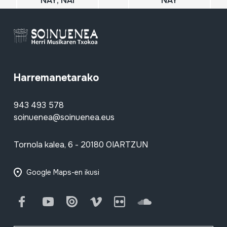
NAY; NAI
NAY
Harremanetarako
943 493 578
soinuenea@soinuenea.eus
Tornola kalea, 6 - 20180 OIARTZUN
Google Maps-en ikusi
Facebook
Youtube
Issuu
Vimeo
Flickr
SoundCloud