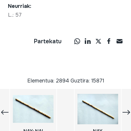
Neurriak:
L.: 57
Partekatu
Elementua: 2894 Guztira: 15871