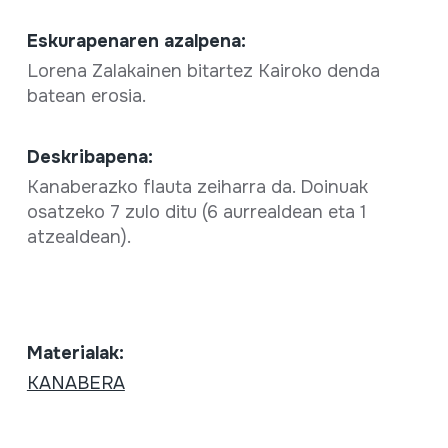
Eskurapenaren azalpena:
Lorena Zalakainen bitartez Kairoko denda
batean erosia.
Deskribapena:
Kanaberazko flauta zeiharra da. Doinuak
osatzeko 7 zulo ditu (6 aurrealdean eta 1
atzealdean).
Materialak:
KANABERA