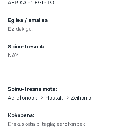
AFRIKA
->
EGIPTO
Egilea / emailea
Ez dakigu.
Soinu-tresnak:
NAY
Soinu-tresna mota:
Aerofonoak
->
Flautak
->
Zeiharra
Kokapena:
Erakusketa biltegia; aerofonoak