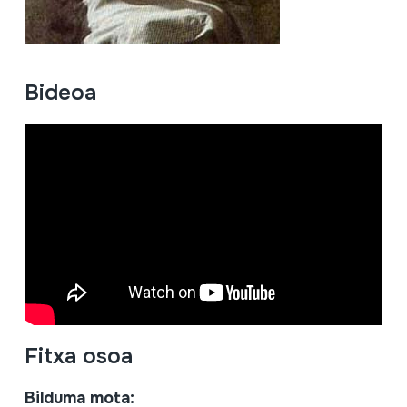
Bideoa
Fitxa osoa
Bilduma mota: