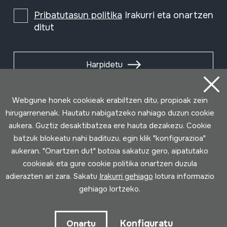
Pribatutasun politika
Irakurri eta onartzen
ditut
Harpidetu
Webgune honek cookieak erabiltzen ditu, propioak zein
hirugarrenenak. Hautatu nabigatzeko nahiago duzun cookie
aukera. Guztiz desaktibatzea ere hauta dezakezu. Cookie
batzuk blokeatu nahi badituzu, egin klik "konfigurazioa"
aukeran. "Onartzen dut" botoia sakatuz gero, aipatutako
cookieak eta gure cookie politika onartzen duzula
adierazten ari zara. Sakatu
Irakurri gehiago
lotura informazio
gehiago lortzeko.
Erabilpen baldintzak
Pribatutasun politika
Cookie politika
Konfiguratu
Onartu
Loturak garatua