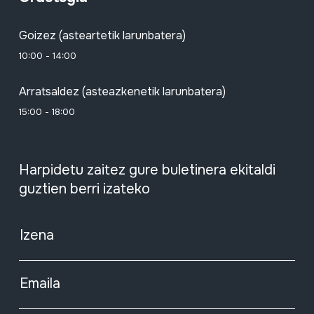
Goizez (asteartetik larunbatera)
10:00 - 14:00
Arratsaldez (asteazkenetik larunbatera)
15:00 - 18:00
Harpidetu zaitez gure buletinera ekitaldi
guztien berri izateko
Izena
Emaila