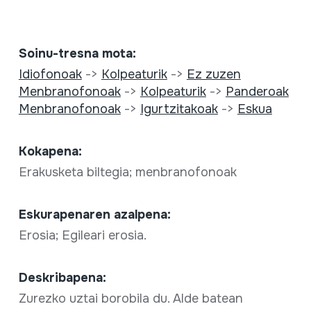
Soinu-tresna mota:
Idiofonoak
->
Kolpeaturik
->
Ez zuzen
Menbranofonoak
->
Kolpeaturik
->
Panderoak
Menbranofonoak
->
Igurtzitakoak
->
Eskua
Kokapena:
Erakusketa biltegia; menbranofonoak
Eskurapenaren azalpena:
Erosia; Egileari erosia.
Deskribapena:
Zurezko uztai borobila du. Alde batean