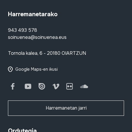
Harremanetarako
943 493 578
soinuenea@soinuenea.eus
Tornola kalea, 6 - 20180 OIARTZUN
Google Maps-en ikusi
Facebook
Youtube
Issuu
Vimeo
Flickr
SoundCloud
Harremanetan jarri
Ordutegia