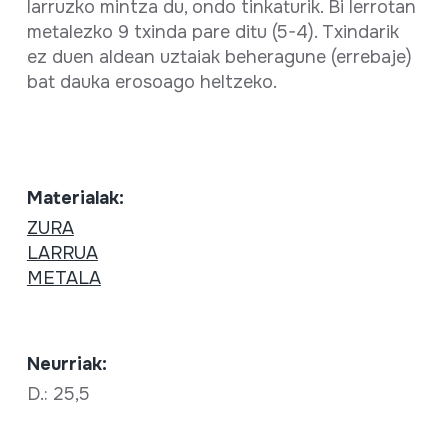
larruzko mintza du, ondo tinkaturik. Bi lerrotan
metalezko 9 txinda pare ditu (5-4). Txindarik
ez duen aldean uztaiak beheragune (errebaje)
bat dauka erosoago heltzeko.
Materialak:
ZURA
LARRUA
METALA
Neurriak:
D.: 25,5