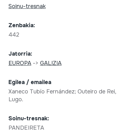
Soinu-tresnak
Zenbakia:
442
Jatorria:
EUROPA
->
GALIZIA
Egilea / emailea
Xaneco Tubío Fernández; Outeiro de Rei,
Lugo.
Soinu-tresnak:
PANDEIRETA