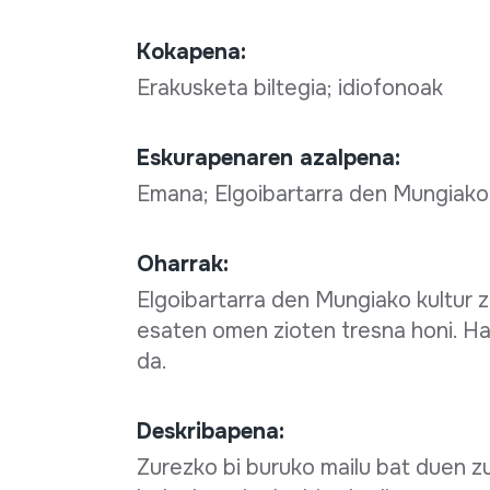
Kokapena:
Erakusketa biltegia; idiofonoak
Eskurapenaren azalpena:
Emana; Elgoibartarra den Mungiako
Oharrak:
Elgoibartarra den Mungiako kultur 
esaten omen zioten tresna honi. Ha
da.
Deskribapena:
Zurezko bi buruko mailu bat duen z