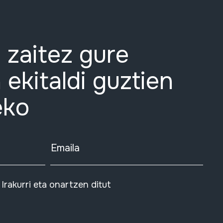
 zaitez gure
 ekitaldi guztien
eko
Emaila
Irakurri eta onartzen ditut