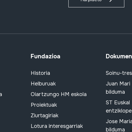
Fundazioa
Dokument
Historia
Soinu-tre
Helburuak
Juan Mari
bilduma
a
Oiartzungo HM eskola
ST Euskal
Proiektuak
entziklope
Ziurtagiriak
Jose Mari
Lotura interesgarriak
bilduma