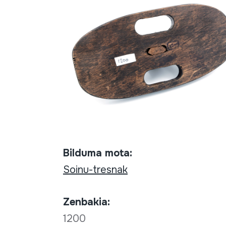
Bilduma mota:
Soinu-tresnak
Zenbakia:
1200