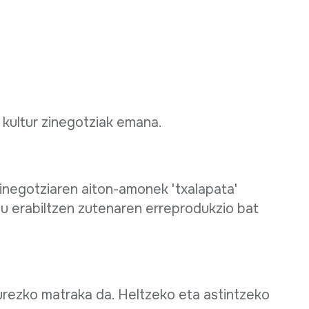
 kultur zinegotziak emana.
zinegotziaren aiton-amonek 'txalapata'
u erabiltzen zutenaren erreprodukzio bat
urezko matraka da. Heltzeko eta astintzeko