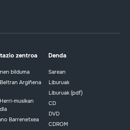
azio zentroa
Denda
snen bilduma
Sarean
 Beltran Argiñena
Liburuak
Liburuak (pdf)
 Herri-musikan
CD
dia
DVD
ano Barrenetxea
CDROM