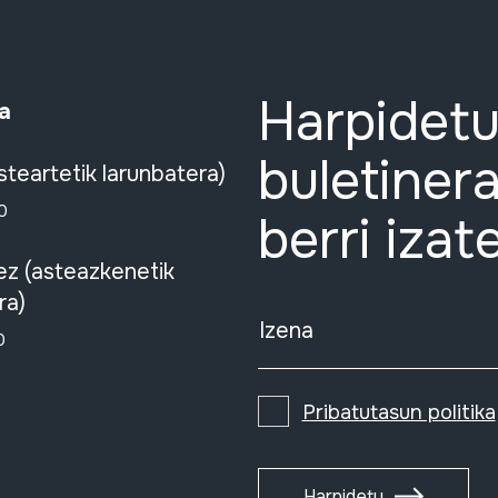
Harpidetu
a
buletinera
steartetik larunbatera)
0
berri izat
ez (asteazkenetik
ra)
Izena
0
Pribatutasun politika
Harpidetu