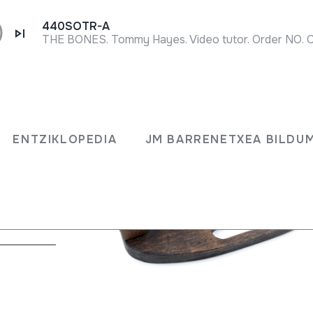
440SOTR-A
THE BONES. Tommy Hayes. Video tutor. Order NO.
ENTZIKLOPEDIA
JM BARRENETXEA BILDU
en