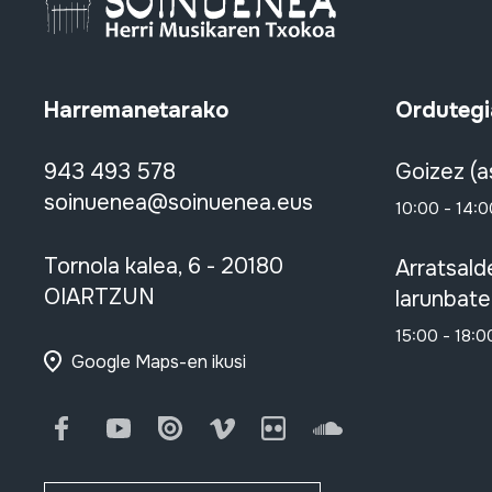
Harremanetarako
Ordutegi
943 493 578
Goizez (a
soinuenea@soinuenea.eus
10:00 - 14:0
Tornola kalea, 6 - 20180
Arratsald
OIARTZUN
larunbate
15:00 - 18:0
Google Maps-en ikusi
Facebook
Youtube
Issuu
Vimeo
Flickr
SoundCloud