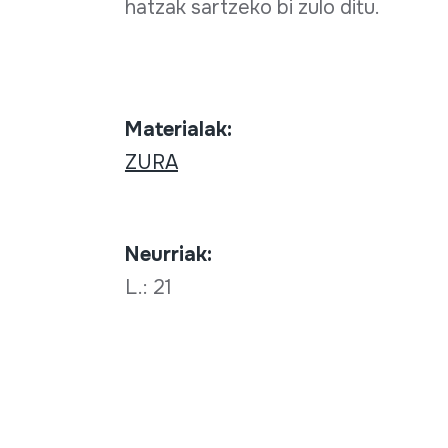
hatzak sartzeko bi zulo ditu.
Materialak:
ZURA
Neurriak:
L.: 21