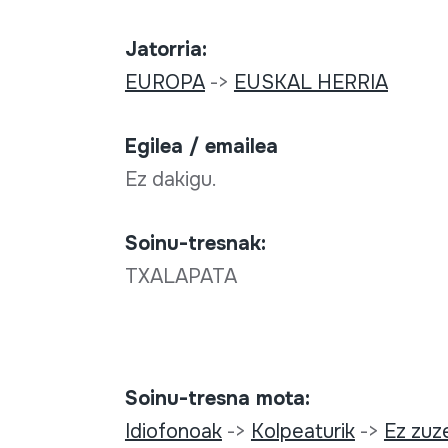
Jatorria:
EUROPA
->
EUSKAL HERRIA
Egilea / emailea
Ez dakigu.
Soinu-tresnak:
TXALAPATA
Soinu-tresna mota:
Idiofonoak
->
Kolpeaturik
->
Ez zuz