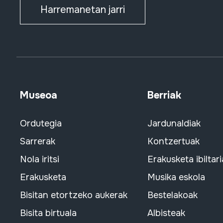
Harremanetan jarri
Museoa
Berriak
Ordutegia
Jardunaldiak
Sarrerak
Kontzertuak
Nola iritsi
Erakusketa ibiltari
Erakusketa
Musika eskola
Bisitan etortzeko aukerak
Bestelakoak
Bisita birtuala
Albisteak