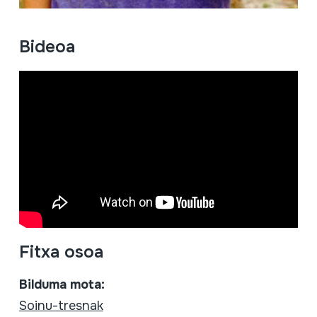
Bideoa
Fitxa osoa
Bilduma mota:
Soinu-tresnak