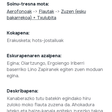
Soinu-tresna mota:
Aerofonoak
->
Flautak
->
Zuzen (esku
bakarrekoa) + Txulubita
Kokapena:
Erakusketa; hots-jostailuak
Eskurapenaren azalpena:
Egina; Oiartzungo, Ergoiengo Iriberri
baserriko Lino Zapiranek egiten zuen moduan
egina.
Deskribapena:
Kanaberazko tutu batekin egindako hiru
zuloko moko flauta zuzena da. Ahokadura
ixteko eta haize-kanala egiteko zurezko takoa