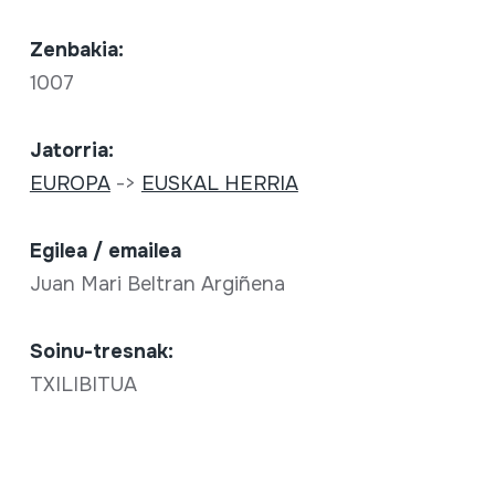
Zenbakia:
1007
Jatorria:
EUROPA
->
EUSKAL HERRIA
Egilea / emailea
Juan Mari Beltran Argiñena
Soinu-tresnak:
TXILIBITUA