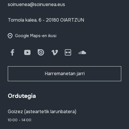
soinuenea@soinuenea.eus
Tornola kalea, 6 - 20180 OIARTZUN
Google Maps-en ikusi
Facebook
Youtube
Issuu
Vimeo
Flickr
SoundCloud
Harremanetan jarri
Ordutegia
Goizez (asteartetik larunbatera)
10:00 - 14:00