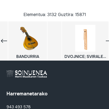
Elementua: 3132 Guztira: 15871
BANDURRIA
DVOJNICE; SVIRALE; Flauta bikoitza
Harremanetarako
943 493 578