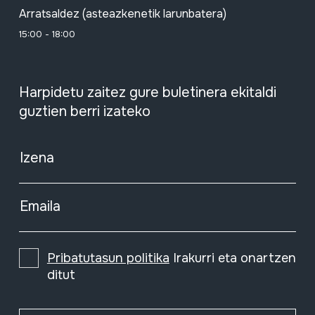
Arratsaldez (asteazkenetik larunbatera)
15:00 - 18:00
Harpidetu zaitez gure buletinera ekitaldi
guztien berri izateko
Izena
Emaila
Pribatutasun politika
Irakurri eta onartzen
ditut