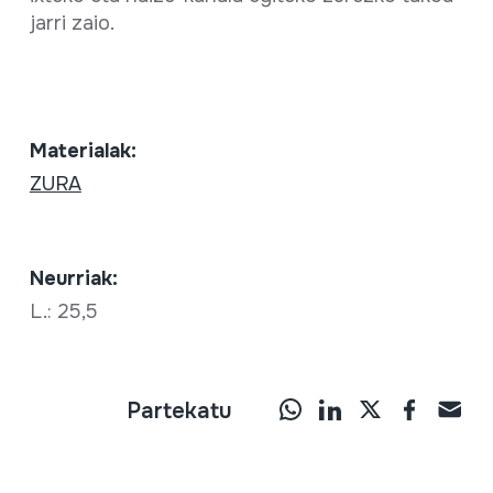
jarri zaio.
Materialak:
ZURA
Neurriak:
L.: 25,5
Partekatu