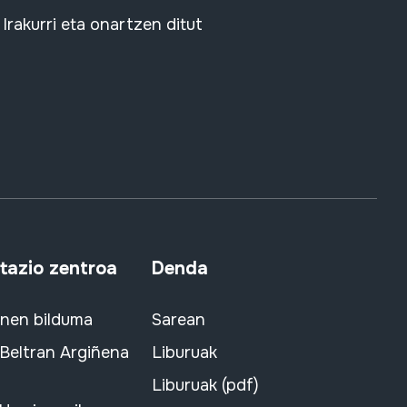
Irakurri eta onartzen ditut
azio zentroa
Denda
snen bilduma
Sarean
 Beltran Argiñena
Liburuak
Liburuak (pdf)