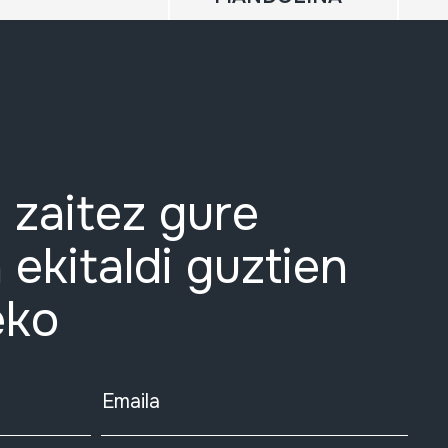
 zaitez gure
 ekitaldi guztien
eko
Emaila