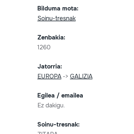
Bilduma mota:
Soinu-tresnak
Zenbakia:
1260
Jatorria:
EUROPA
->
GALIZIA
Egilea / emailea
Ez dakigu.
Soinu-tresnak: