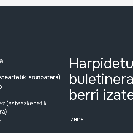
Harpidetu
a
buletinera
steartetik larunbatera)
0
berri izat
ez (asteazkenetik
ra)
Izena
0