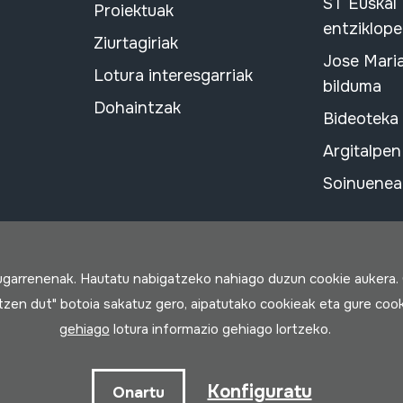
ST Euskal
Proiektuak
entziklope
Ziurtagiriak
Jose Mari
Lotura interesgarriak
bilduma
Dohaintzak
Bideoteka
Argitalpen
Soinuenean
rugarrenenak. Hautatu nabigatzeko nahiago duzun cookie aukera.
rtzen dut" botoia sakatuz gero, aipatutako cookieak eta gure cook
gehiago
lotura informazio gehiago lortzeko.
a
Konfiguratu
Onartu