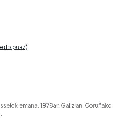
 edo puaz)
selok emana. 1978an Galizian, Coruñako
a.