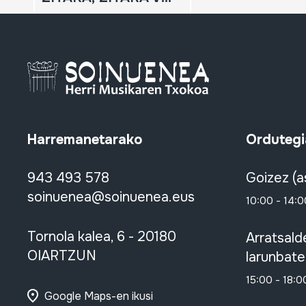
Harremanetarako
Ordutegi
943 493 578
Goizez (a
soinuenea@soinuenea.eus
10:00 - 14:0
Tornola kalea, 6 - 20180
Arratsald
OIARTZUN
larunbate
15:00 - 18:0
Google Maps-en ikusi