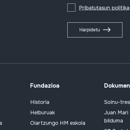
Pribatutasun politika
Harpidetu
Fundazioa
Dokument
Historia
Soinu-tre
Helburuak
Juan Mari
bilduma
a
Oiartzungo HM eskola