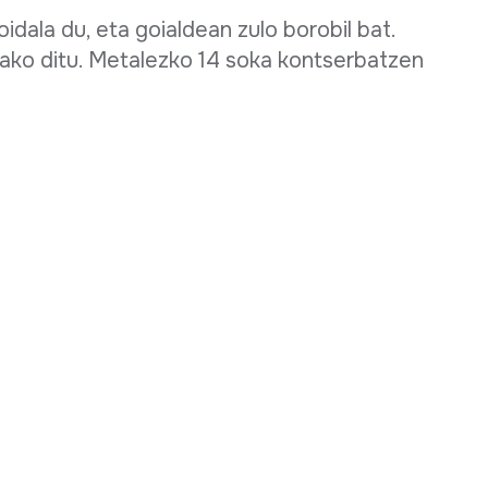
dala du, eta goialdean zulo borobil bat.
ako ditu. Metalezko 14 soka kontserbatzen