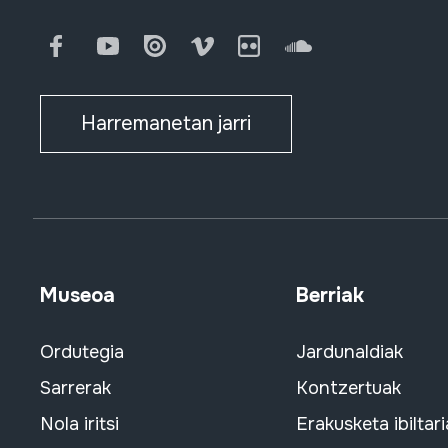
Facebook
Youtube
Issuu
Vimeo
Flickr
SoundCloud
Harremanetan jarri
Museoa
Berriak
Ordutegia
Jardunaldiak
Sarrerak
Kontzertuak
Nola iritsi
Erakusketa ibiltari