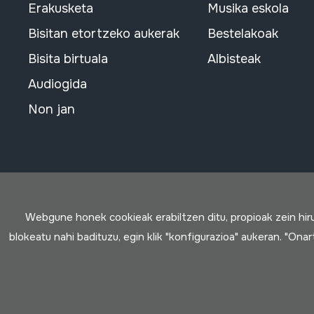
Erakusketa
Musika eskola
Bisitan etortzeko aukerak
Bestelakoak
Bisita birtuala
Albisteak
Audiogida
Non jan
Webgune honek cookieak erabiltzen ditu, propioak zein hi
blokeatu nahi badituzu, egin klik "konfigurazioa" aukeran. "Ona
Erabilpen baldintzak
Pribatutasun politika
Cookie politik