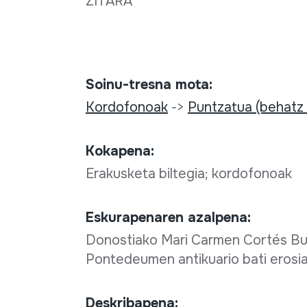
ZITARA
Soinu-tresna mota:
Kordofonoak
->
Puntzatua (behatz
Kokapena:
Erakusketa biltegia; kordofonoak
Eskurapenaren azalpena:
Donostiako Mari Carmen Cortés Bus
Pontedeumen antikuario bati erosi
Deskribapena: