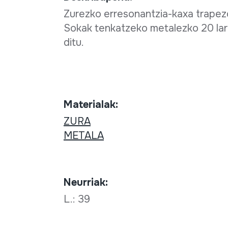
Zurezko erresonantzia-kaxa trapezoi
Sokak tenkatzeko metalezko 20 lar
ditu.
Materialak:
ZURA
METALA
Neurriak:
L.: 39