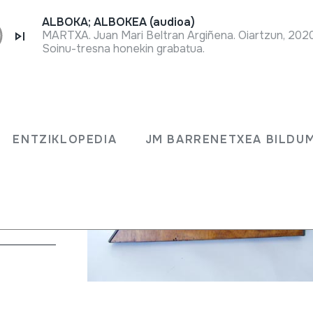
ALBOKA; ALBOKEA (audioa)
MARTXA. Juan Mari Beltran Argiñena. Oiartzun, 202
Soinu-tresna honekin grabatua.
ENTZIKLOPEDIA
JM BARRENETXEA BILDU
edo puaz)