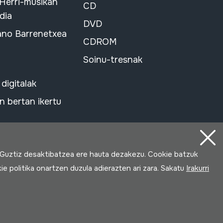
 Herri-musikan
CD
dia
DVD
ano Barrenetxea
CDROM
Soinu-tresnak
 digitalak
 bertan ikertu
 Guztiz desaktibatzea ere hauta dezakezu. Cookie batzuk
ie politika onartzen duzula adierazten ari zara. Sakatu
Irakurri
Loturak garatua