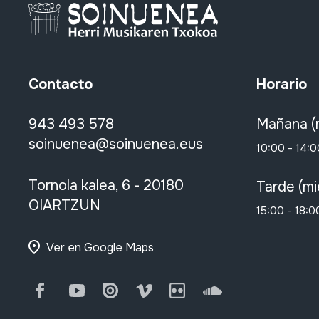
Contacto
Horario
943 493 578
Mañana (
soinuenea@soinuenea.eus
10:00 - 14:0
Tornola kalea, 6 - 20180
Tarde (mi
OIARTZUN
15:00 - 18:0
Ver en Google Maps
Facebook
Youtube
Issuu
Vimeo
Flickr
SoundCloud