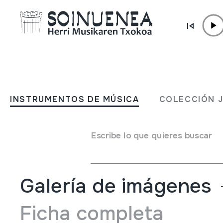
Ir directamente al contenido
INSTRUMENTOS DE MÚSICA
ZITARA
INSTRUMENTOS DE MÚSICA
COLECCIÓN 
Autor
Ez dakigu.
Tipo de Instrumento de música
Escribe lo que quieres buscar
Cordófonos
->
Pulsados (con dedos o púas)
Galería de imágenes
Ficha completa