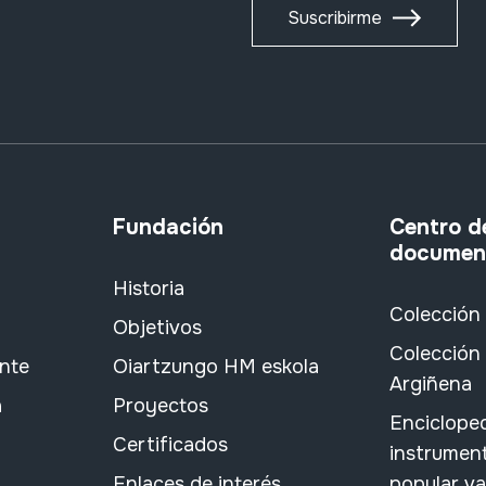
Suscribirme
Fundación
Centro d
documen
Historia
Colección
Objetivos
Colección 
ante
Oiartzungo HM eskola
Argiñena
a
Proyectos
Encicloped
Certificados
instrument
Enlaces de interés
popular v