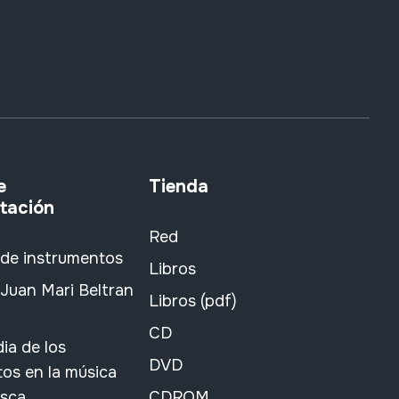
e
Tienda
tación
Red
 de instrumentos
Libros
Juan Mari Beltran
Libros (pdf)
CD
ia de los
DVD
os en la música
asca
CDROM