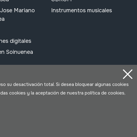
 Jose Mariano
Instrumentos musicales
ea
nes digitales
 en Soinuenea
uso su desactivación total. Si desea bloquear algunas cookies
das cookies y la aceptación de nuestra política de cookies,
Desarrollado por Lotura