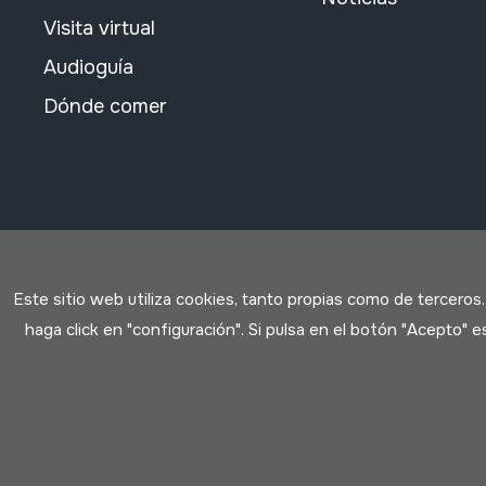
Visita virtual
Audioguía
Dónde comer
Este sitio web utiliza cookies, tanto propias como de terceros
haga click en "configuración". Si pulsa en el botón "Acepto"
Condiciones de uso
Política de privacidad
Política de c