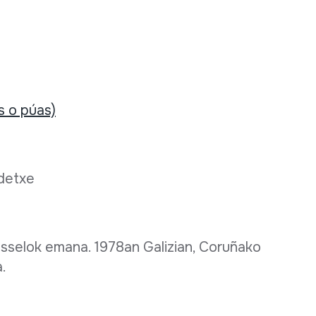
s o púas)
ndetxe
selok emana. 1978an Galizian, Coruñako
a.