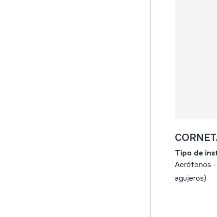
panderetas
friccionados / frotados
barita
cuerda
mano
mirliton
cordófonos
friccionados
golpeados
pulsados (con dedos o
CORNET
púas)
Tipo de in
con teclado
Aerófonos ->
mecánico / pianola /
agujeros)
piano
aerófonos
flautas