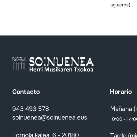
cornamusa
agujeros)
vibración labios
(trompeta)
naturales (con y sin
agujeros)
cromáticos
libre
aparatos de reproducción
gramófono / fonógrafo /
gramola
tocadiscos eléctrico
Contacto
Horario
magnetofón eléctrico
radio
943 493 578
Mañana (
voz
soinuenea@soinuenea.eus
10:00 - 14:0
silbar
agrupación musical
Tornola kalea, 6 - 20180
Tarde (mi