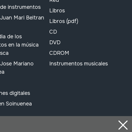
Red
 de instrumentos
Libros
Juan Mari Beltran
Libros (pdf)
CD
ia de los
DVD
os en la música
asca
CDROM
 Jose Mariano
Instrumentos musicales
ea
nes digitales
 en Soinuenea