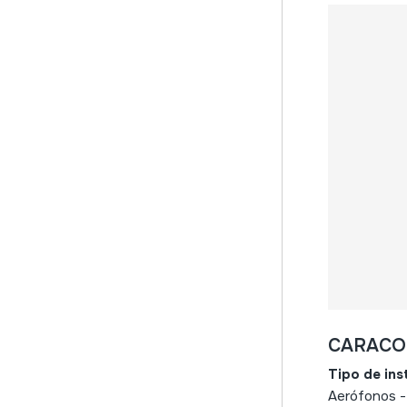
recta (de una mano) +
flautillas
recta (dos manos) +
kena
travesera
flauta de pan
embolo
ocarina
órgano
nasal
oblicua
bestelakoak
lengüetas
doble (oboe)
CARACO
simple (clarinete)
Tipo de in
libre
Aerófonos ->