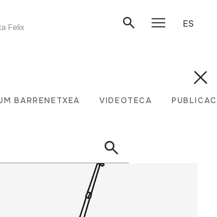
ES
Felix Iriarte. Arizkun, 1984.
N JM BARRENETXEA
VIDEOTECA
PUBLIC
JM BARRENETXEA
VIDEOTECA
PUBLICAC