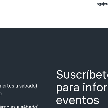
agujer
Suscríbet
para info
martes a sábado)
0
eventos
ércoles a sábado)