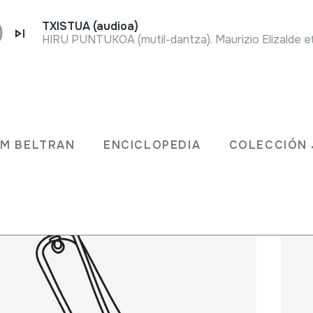
TXISTUA (audioa)
HIRU PUNTUKOA (mutil-dantza). Maurizio Elizalde eta 
 JM BELTRAN
ENCICLOPEDIA
COLECCIÓ
JM BELTRAN
ENCICLOPEDIA
COLECCIÓN 