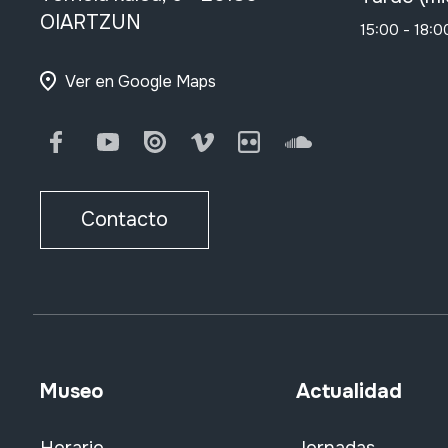
grupo vocal
OIARTZUN
15:00 - 18:0
friccionados
golpeados
Ver en Google Maps
banda de música
orquesta
Facebook
Youtube
Issuu
Vimeo
Flickr
SoundCloud
charanga
rondalla / estudiantina
otros
Contacto
electrófonos
electrófonos
electrófonos
denetarik
Museo
Actualidad