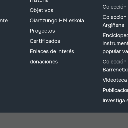
Historia
Colección
Objetivos
Colección 
ante
Oiartzungo HM eskola
Argiñena
a
Proyectos
Encicloped
Certificados
instrument
Enlaces de interés
popular v
donaciones
Colección
Barrenetx
Videoteca
Publicacio
Investiga