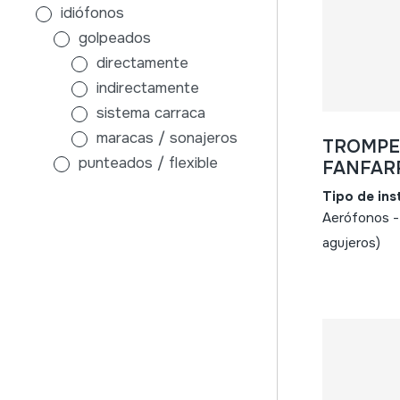
idiófonos
golpeados
directamente
indirectamente
sistema carraca
maracas / sonajeros
TROMPE
punteados / flexible
FANFAR
sin caja de resonancia
Tipo de in
con caja de resonancia
Aerófonos ->
frotados / friccionados
agujeros)
aire
membranófonos
golpeados
tambores con palos
sin palos
indirectamente