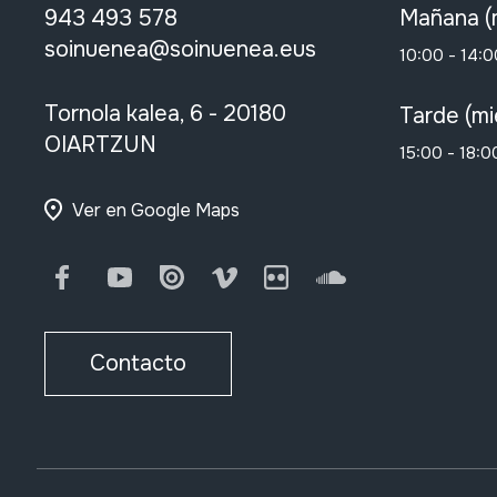
943 493 578
Mañana (
soinuenea@soinuenea.eus
10:00 - 14:0
Tornola kalea, 6 - 20180
Tarde (mi
OIARTZUN
15:00 - 18:0
Ver en Google Maps
Facebook
Youtube
Issuu
Vimeo
Flickr
SoundCloud
Contacto