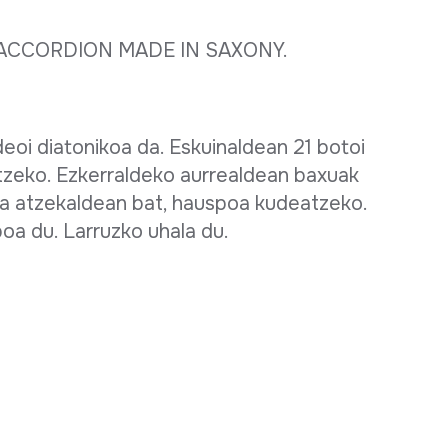
ACCORDION MADE IN SAXONY.
oi diatonikoa da. Eskuinaldean 21 botoi
 jotzeko. Ezkerraldeko aurrealdean baxuak
eta atzekaldean bat, hauspoa kudeatzeko.
poa du. Larruzko uhala du.