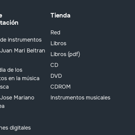
e
Tienda
tación
Red
 de instrumentos
Libros
Juan Mari Beltran
Libros (pdf)
CD
ia de los
DVD
os en la música
asca
CDROM
 Jose Mariano
Instrumentos musicales
ea
nes digitales