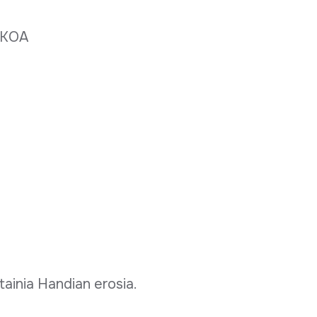
IKOA
itainia Handian erosia.