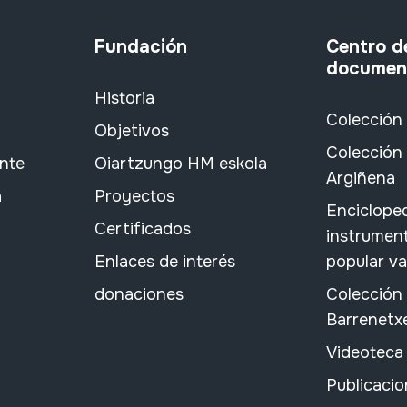
Fundación
Centro d
documen
Historia
Colección
Objetivos
Colección 
ante
Oiartzungo HM eskola
Argiñena
a
Proyectos
Encicloped
Certificados
instrument
Enlaces de interés
popular v
donaciones
Colección
Barrenetx
Videoteca
Publicacio