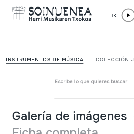
Ir directamente al contenido
INSTRUMENTOS DE MÚSICA
ACCORDEON; AKORDEOIA
INSTRUMENTOS DE MÚSICA
COLECCIÓN 
DIATONIKOA
Escribe lo que quieres buscar
Autor
VICEROY ACCORDEON markakoa
Tipo de Instrumento de música
Aerófonos
->
Lengüet
Galería de imágenes
Ficha completa