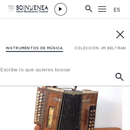
ES
Ir directamente al contenido
INSTRUMENTOS DE MÚSICA
COLECCIÓN JM BELTRAN
Filtrar
INSTRUMENTOS DE MÚSICA
COLECCIÓN JM BELTRAN
Buscador
Escribe lo que quieres buscar