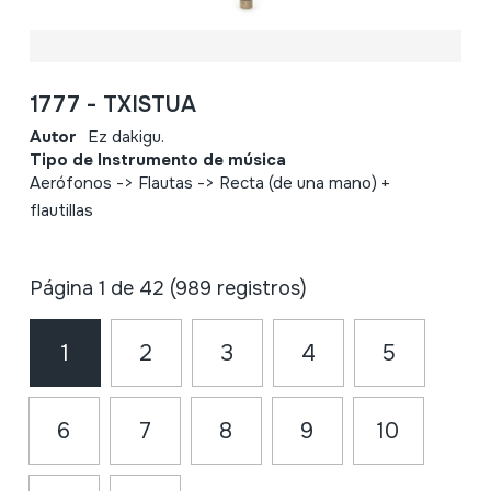
1777 - TXISTUA
Autor
Ez dakigu.
Tipo de Instrumento de música
Aerófonos -> Flautas -> Recta (de una mano) +
flautillas
Página 1 de 42 (989 registros)
1
2
3
4
5
6
7
8
9
10