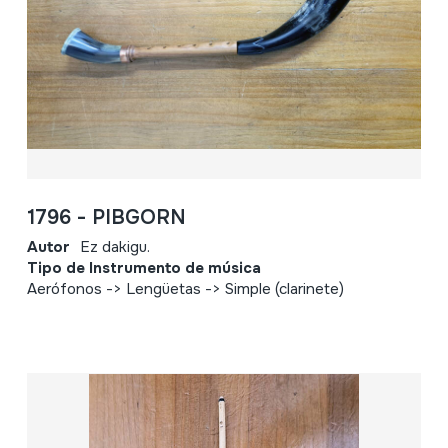
1796 - PIBGORN
Autor
Ez dakigu.
Tipo de Instrumento de música
Aerófonos -> Lengüetas -> Simple (clarinete)