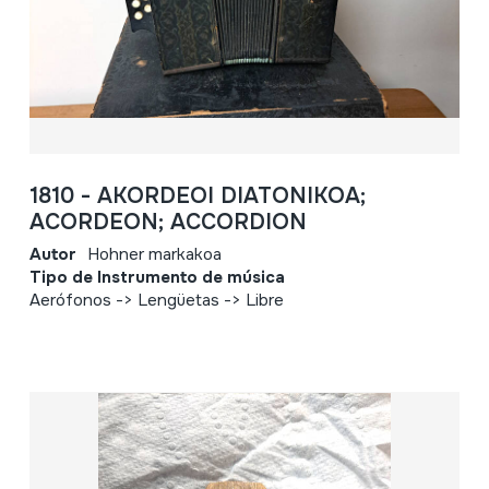
1810 - AKORDEOI DIATONIKOA;
ACORDEON; ACCORDION
Autor
Hohner markakoa
Tipo de Instrumento de música
Aerófonos -> Lengüetas -> Libre