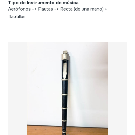
Tipo de Instrumento de música
Aerófonos -> Flautas -> Recta (de una mano) +
flautillas