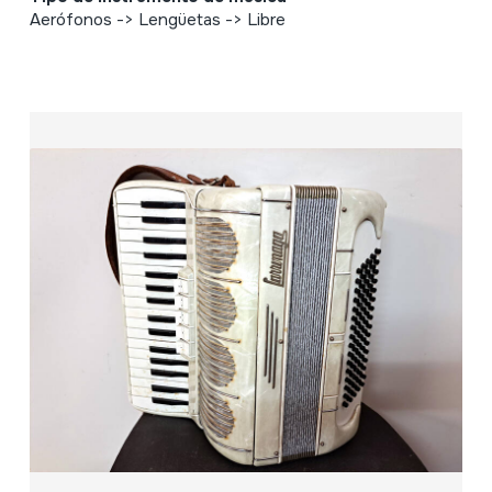
Aerófonos -> Lengüetas -> Libre