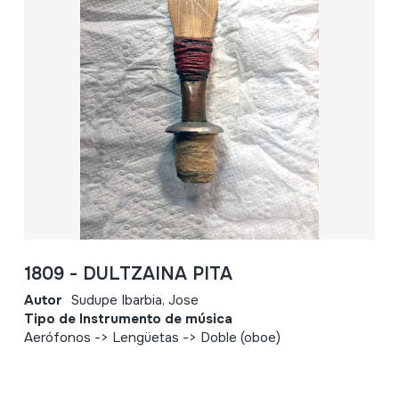
1809 - DULTZAINA PITA
Autor
Sudupe Ibarbia, Jose
Tipo de Instrumento de música
Aerófonos -> Lengüetas -> Doble (oboe)