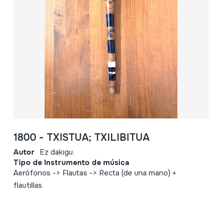
1800 - TXISTUA; TXILIBITUA
Autor
Ez dakigu.
Tipo de Instrumento de música
Aerófonos -> Flautas -> Recta (de una mano) +
flautillas