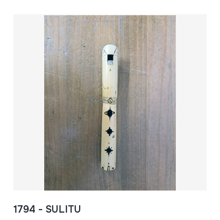
1794 - SULITU