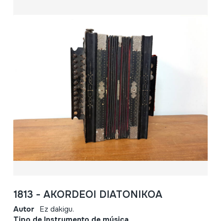
1813 - AKORDEOI DIATONIKOA
Autor
Ez dakigu.
Tipo de Instrumento de música