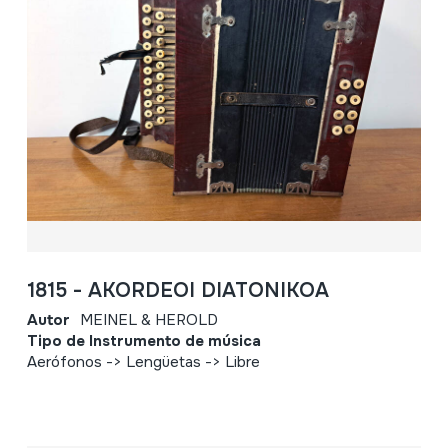
1815 - AKORDEOI DIATONIKOA
Autor
MEINEL & HEROLD
Tipo de Instrumento de música
Aerófonos -> Lengüetas -> Libre