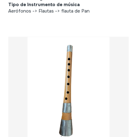
Tipo de Instrumento de música
Aerófonos -> Flautas -> flauta de Pan