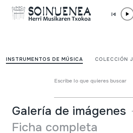
Ir directamente al contenido
INSTRUMENTOS DE MÚSICA
ALMUTEA
INSTRUMENTOS DE MÚSICA
COLECCIÓN 
Autor
Iribasko Trutxoneako norbaitek egina.
Tipo de Instrumento de música
Escribe lo que quieres buscar
Idiófonos
->
Golpeados
->
Directamente
Galería de imágenes
Ficha completa