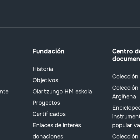
Fundación
Centro d
documen
Historia
Colección
Objetivos
Colección 
ante
Oiartzungo HM eskola
Argiñena
a
Proyectos
Encicloped
Certificados
instrument
Enlaces de interés
popular v
donaciones
Colección