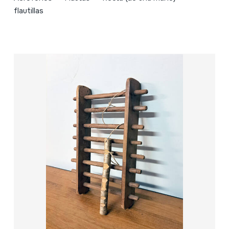
flautillas