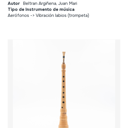
Autor
Beltran Argiñena, Juan Mari
Tipo de Instrumento de música
Aerófonos -> Vibración labios (trompeta)