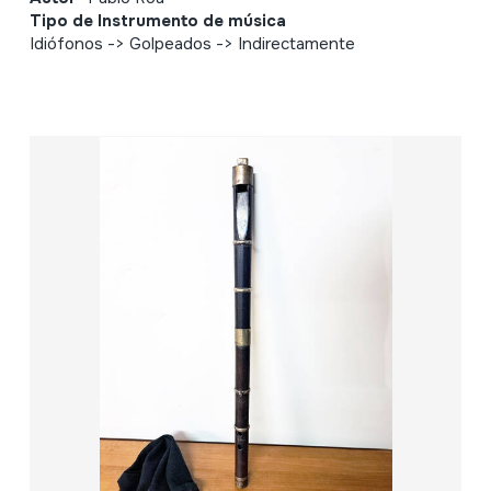
Tipo de Instrumento de música
Idiófonos -> Golpeados -> Indirectamente