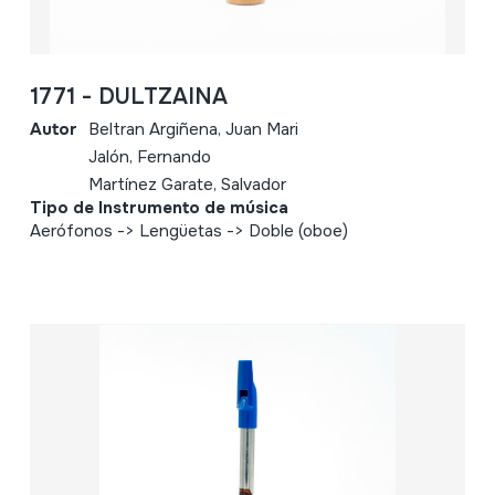
1771 - DULTZAINA
Autor
Beltran Argiñena, Juan Mari
Jalón, Fernando
Martínez Garate, Salvador
Tipo de Instrumento de música
Aerófonos -> Lengüetas -> Doble (oboe)