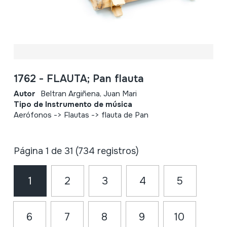
1762 - FLAUTA; Pan flauta
Autor
Beltran Argiñena, Juan Mari
Tipo de Instrumento de música
Aerófonos -> Flautas -> flauta de Pan
Página 1 de 31 (734 registros)
1
2
3
4
5
6
7
8
9
10