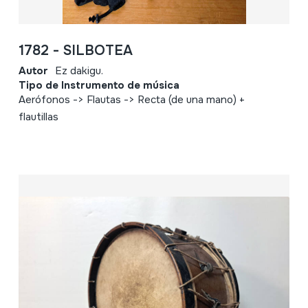
1782 - SILBOTEA
Autor
Ez dakigu.
Tipo de Instrumento de música
Aerófonos -> Flautas -> Recta (de una mano) +
flautillas