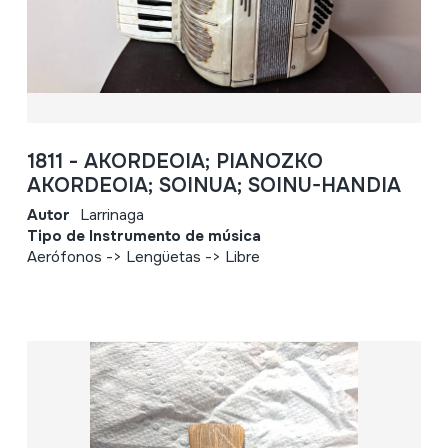
1811 - AKORDEOIA; PIANOZKO
AKORDEOIA; SOINUA; SOINU-HANDIA
Autor
Larrinaga
Tipo de Instrumento de música
Aerófonos -> Lengüetas -> Libre