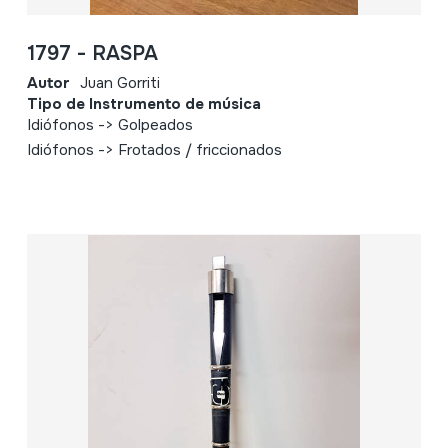
1797 - RASPA
Autor
Juan Gorriti
Tipo de Instrumento de música
Idiófonos -> Golpeados
Idiófonos -> Frotados / friccionados