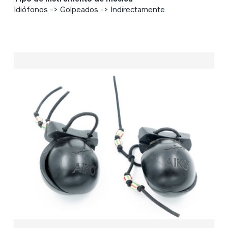
Idiófonos -> Golpeados -> Indirectamente