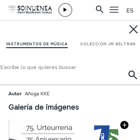
ES
Ir directamente al contenido
INSTRUMENTOS DE MÚSICA
Añorgako Konpartaren
INSTRUMENTOS DE MÚSICA
COLECCIÓN JM BELTRAN
75. Urteurrena / 75
Aniversario de la
Escribe lo que quieres buscar
Comparsa de Añorga;
Autor
Añoga KKE
Galería de imágenes